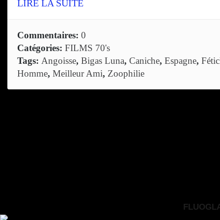
LIRE LA SUITE
Commentaires:
0
Catégories:
FILMS 70's
Tags:
Angoisse
,
Bigas Luna
,
Caniche
,
Espagne
,
Féti
Homme
,
Meilleur Ami
,
Zoophilie
FLUOGLAC