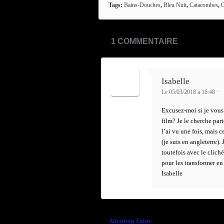
Tags:
Bains-Douches
,
Bleu Nuit
,
Catacombes
,
C
1 COMMENTAIRE
Isabelle
Le 05/03/2018 à 16:48
·
Excusez-moi si je vous
film? Je le cherche part
l’ai vu une fois, mais ce
(je suis en angleterre).
toutefois avec le clich
pour les transformer e
Isabelle
←
Attention Futur