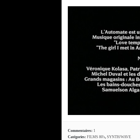
Commentaires:
1
Catégories:
FILMS 80's
,
SYNTH/WAVE