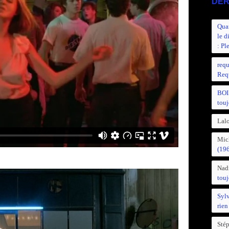
DER
Quan
le d
: Pl
requ
Requ
BOI
touj
Lalo
Mic
(19
Nad
touj
Syl
rien
Sté