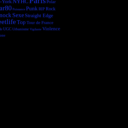
Paris
NYHC
-York
Polar
ar80
Punk
Rock
RIP
Puissance
Sexe
nock
Straight Edge
eetlife
Top
Tour de France
Violence
UGC
le
Urbanisme
Vigilante
one