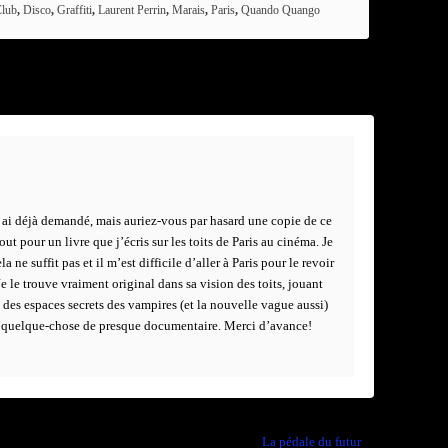
lub
,
Disco
,
Graffiti
,
Laurent Perrin
,
Marais
,
Paris
,
Quando Quango
 ai déjà demandé, mais auriez-vous par hasard une copie de ce
out pour un livre que j’écris sur les toits de Paris au cinéma. Je
la ne suffit pas et il m’est difficile d’aller à Paris pour le revoir
 Je le trouve vraiment original dans sa vision des toits, jouant
é des espaces secrets des vampires (et la nouvelle vague aussi)
n quelque-chose de presque documentaire. Merci d’avance!
La pédale du futur
→