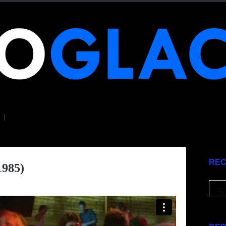
|
RE
985)