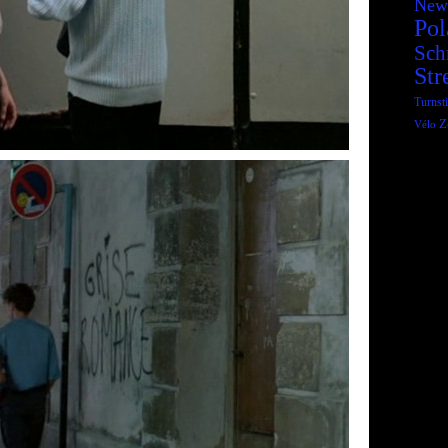
New
Pol
Sch
Str
Turnsti
Z
Vélo