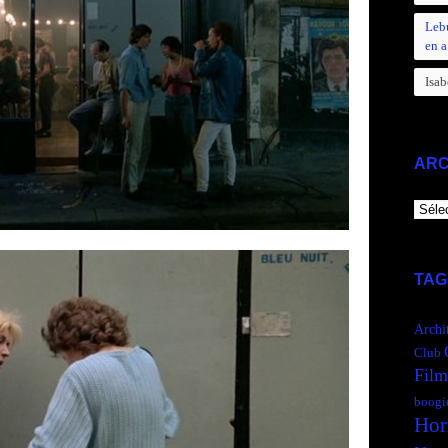
Leb
en a
Isab
ARC
ARCH
TAG
Archi
Club
Film
boogi
Hor