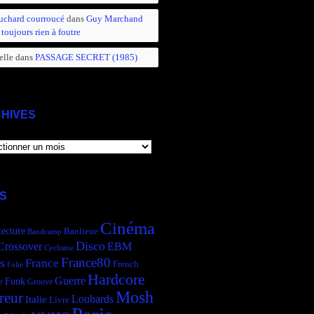
uchard courroucé
dans
Guy Marchand
 toujours rien à foutre
elle
dans
PASSAGE SECRET (1985)
HIVES
IVES
S
Cinéma
tecture
Banlieue
Bandcamp
Disco
Crossover
EBM
Cyclisme
France80
s
France
French
Folie
Hardcore
Guerre
Funk
e
Groove
Mosh
reur
Italie
Loubards
Livre