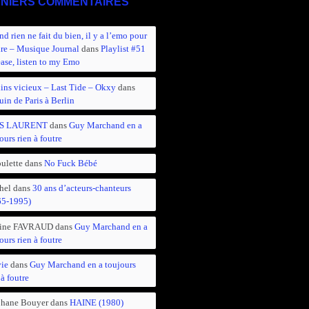
NIERS COMMENTAIRES
d rien ne fait du bien, il y a l’emo pour
ire – Musique Journal
dans
Playlist #51
ease, listen to my Emo
ins vicieux – Last Tide – Okxy
dans
in de Paris à Berlin
S LAURENT
dans
Guy Marchand en a
ours rien à foutre
ulette
dans
No Fuck Bébé
hel
dans
30 ans d’acteurs-chanteurs
65-1995)
ine FAVRAUD
dans
Guy Marchand en a
ours rien à foutre
vie
dans
Guy Marchand en a toujours
 à foutre
phane Bouyer
dans
HAINE (1980)