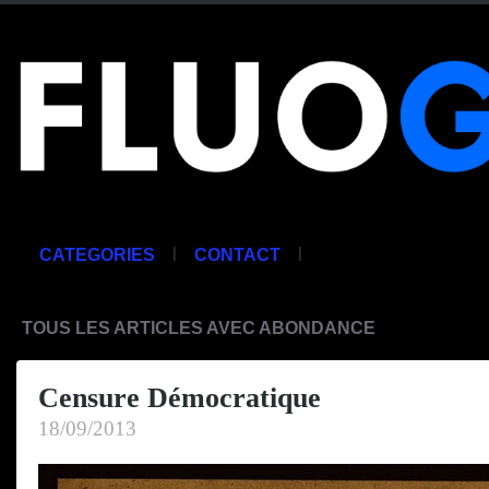
|
|
CATEGORIES
CONTACT
TOUS LES ARTICLES AVEC ABONDANCE
Censure Démocratique
18/09/2013