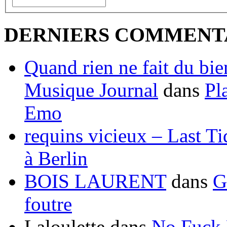
DERNIERS COMMENT
Quand rien ne fait du bien
Musique Journal
dans
Pl
Emo
requins vicieux – Last T
à Berlin
BOIS LAURENT
dans
G
foutre
Laloulette
dans
No Fuck