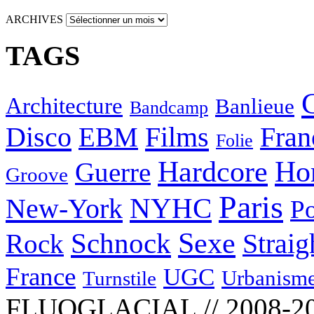
ARCHIVES
TAGS
Architecture
Banlieue
Bandcamp
Disco
Films
EBM
Fran
Folie
Hardcore
Ho
Guerre
Groove
Paris
NYHC
New-York
Po
Schnock
Sexe
Straig
Rock
France
UGC
Urbanism
Turnstile
FLUOGLACIAL // 2008-2