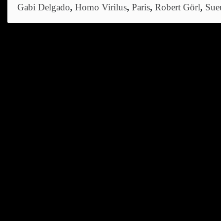
Gabi Delgado
,
Homo Virilus
,
Paris
,
Robert Görl
,
Sue