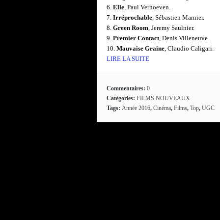
6.
Elle
, Paul Verhoeven.
7.
Irréprochable
, Sébastien Marnier.
8.
Green Room
, Jeremy Saulnier.
9.
Premier Contact
, Denis Villeneuve.
10.
Mauvaise Graine
, Claudio Caligari.
LIRE LA SUITE
Commentaires:
0
Catégories:
FILMS NOUVEAUX
Tags:
Année 2016
,
Cinéma
,
Films
,
Top
,
UGC