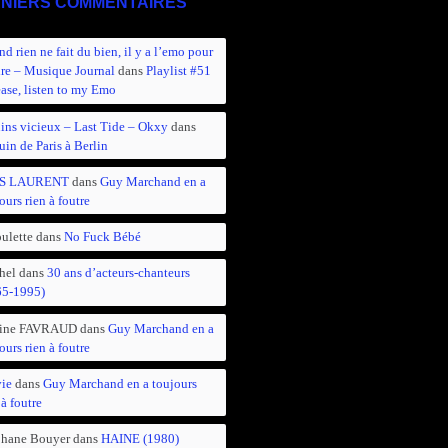
NIERS COMMENTAIRES
d rien ne fait du bien, il y a l’emo pour
ire – Musique Journal
dans
Playlist #51
ease, listen to my Emo
ins vicieux – Last Tide – Okxy
dans
in de Paris à Berlin
S LAURENT
dans
Guy Marchand en a
ours rien à foutre
ulette
dans
No Fuck Bébé
hel
dans
30 ans d’acteurs-chanteurs
65-1995)
ine FAVRAUD
dans
Guy Marchand en a
ours rien à foutre
vie
dans
Guy Marchand en a toujours
 à foutre
phane Bouyer
dans
HAINE (1980)