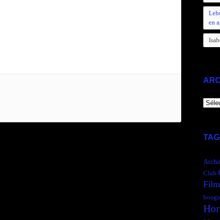
Leb
en a
Isab
ARC
ARCH
TAG
Archi
Club
Film
boogi
Hor