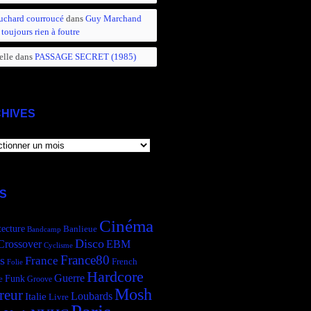
uchard courroucé
dans
Guy Marchand
 toujours rien à foutre
elle
dans
PASSAGE SECRET (1985)
HIVES
IVES
S
Cinéma
tecture
Banlieue
Bandcamp
Disco
Crossover
EBM
Cyclisme
France80
s
France
French
Folie
Hardcore
Guerre
Funk
e
Groove
Mosh
reur
Italie
Loubards
Livre