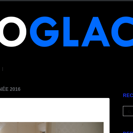
|
NÉE 2016
RE