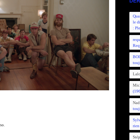
DER
Quan
le d
: Pl
requ
Requ
BOI
touj
Lalo
Mic
(19
Nad
touj
Syl
ho.
rien
Sté