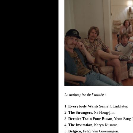
Le moins pire de l’année :
1.
Everybody Wants Some!!
, Linklater.
2.
The Strangers
, Na Hong-jin.
3.
Dernier Train Pour Busan
, Yeon Sang-
4.
The Invitation
, Karyn Kusama.
5.
Belgica
, Felix Van Groeningen.