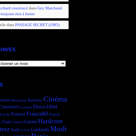
uchard courroucé
dans
Guy Marchand
 toujours rien à foutre
elle
dans
PASSAGE SECRET (1985)
HIVES
IVES
S
Cinéma
tecture
Banlieue
Bandcamp
Disco
Crossover
EBM
Cyclisme
France80
s
France
French
Folie
Hardcore
Guerre
Funk
e
Groove
Mosh
reur
Italie
Loubards
Livre