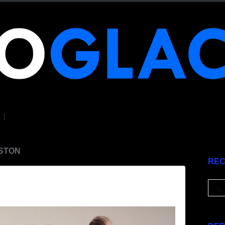
|
OSTON
RE