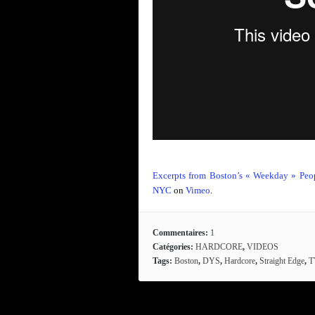
Excerpts from Boston’s « Weekday » Peo
NYC
on
Vimeo
.
Commentaires:
1
Catégories:
HARDCORE
,
VIDEOS
Tags:
Boston
,
DYS
,
Hardcore
,
Straight Edge
,
T