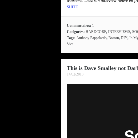
troisième. Lisez son interview fleuve en f
SUITE
Commentaires:
1
Catégories:
HARDCORE
,
INTERVIEWS
,
SO
Tags:
Anthony Pappalardo
,
Boston
,
DIY
,
In My
Vice
This is Dave Smalley not Dar
14/02/2013