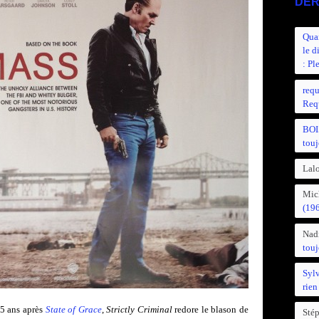
DER
Quan
le d
: Pl
requ
Requ
BOI
touj
Lalo
Mic
(19
Nad
touj
Syl
rien
25 ans après
State of Grace
,
Strictly Criminal
redore le blason de
Sté