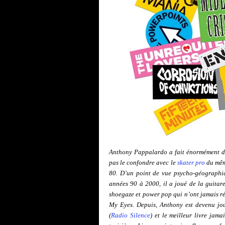
Anthony Pappalardo a fait énormément de 
pas le confondre avec le
skater pro
du même
80. D’un point de vue psycho-géographi
années 90 à 2000, il a joué de la guitar
shoegaze et power pop qui n’ont jamais ré
My Eyes. Depuis, Anthony est devenu journ
(
Radio Silence
) et le meilleur livre jama