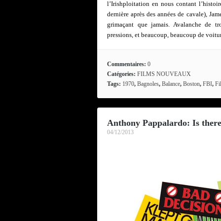
l’Irishploitation en nous contant l’histo
dernière après des années de cavale), Jam
grimaçant que jamais. Avalanche de tro
pressions, et beaucoup, beaucoup de voiture
Commentaires:
0
Catégories:
FILMS NOUVEAUX
Tags:
1970
,
Bagnoles
,
Balance
,
Boston
,
FBI
,
Fi
Anthony Pappalardo: Is there 
04/12/2013