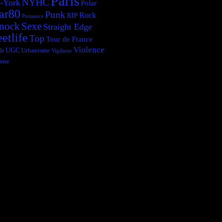
Paris
NYHC
-York
Polar
ar80
Punk
Rock
RIP
Puissance
Sexe
nock
Straight Edge
eetlife
Top
Tour de France
Violence
UGC
le
Urbanisme
Vigilante
one