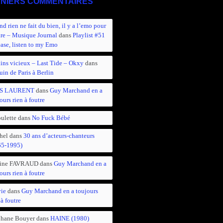
NIERS COMMENTAIRES
d rien ne fait du bien, il y a l’emo pour
ire – Musique Journal
dans
Playlist #51
ease, listen to my Emo
ins vicieux – Last Tide – Okxy
dans
in de Paris à Berlin
S LAURENT
dans
Guy Marchand en a
ours rien à foutre
ulette
dans
No Fuck Bébé
hel
dans
30 ans d’acteurs-chanteurs
65-1995)
ine FAVRAUD
dans
Guy Marchand en a
ours rien à foutre
vie
dans
Guy Marchand en a toujours
 à foutre
phane Bouyer
dans
HAINE (1980)