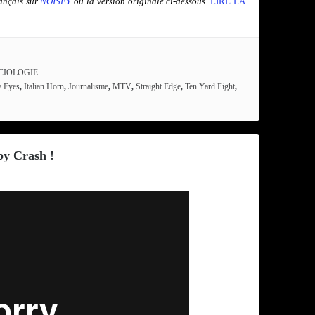
rançais sur
NOISEY
ou la version originale ci-dessous.
LIRE LA
CIOLOGIE
 Eyes
,
Italian Horn
,
Journalisme
,
MTV
,
Straight Edge
,
Ten Yard Fight
,
by Crash !