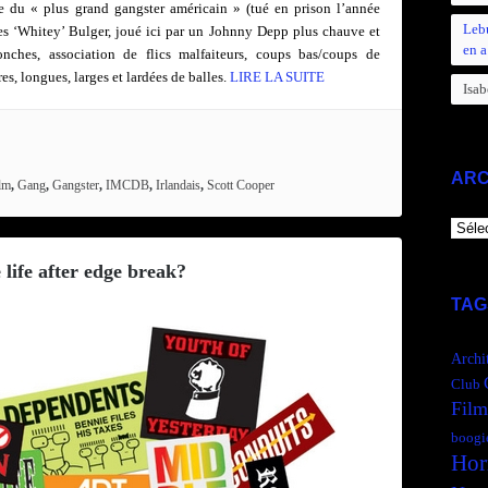
ire du « plus grand gangster américain » (tué en prison l’année
Leb
es ‘Whitey’ Bulger, joué ici par un Johnny Depp plus chauve et
en a
nches, association de flics malfaiteurs, coups bas/coups de
s, longues, larges et lardées de balles.
LIRE LA SUITE
Isab
ARC
lm
,
Gang
,
Gangster
,
IMCDB
,
Irlandais
,
Scott Cooper
ARCH
life after edge break?
TAG
Archi
Club
Film
boogi
Hor