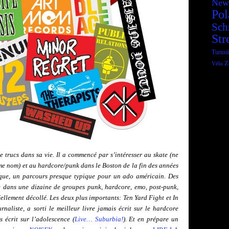
New
Pol
Sch
Str
Turnsti
Z
Vélo
trucs dans sa vie. Il a commencé par s’intéresser au skate (ne
 nom) et au hardcore/punk dans le Boston de la fin des années
que, un parcours presque typique pour un ado américain. Des
e dans une dizaine de groupes punk, hardcore, emo, post-punk,
ellement décollé.
Les deux plus importants: Ten Yard Fight et In
aliste, a sorti le meilleur livre jamais écrit sur le hardcore
is écrit sur l’adolescence (
Live… Suburbia!
). Et en prépare un