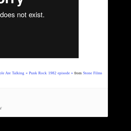
ple Are Talking « Punk Rock 1982 episode »
from
Stone Films
V