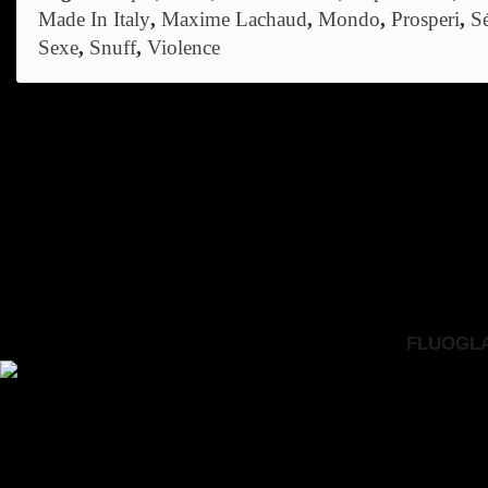
Made In Italy
,
Maxime Lachaud
,
Mondo
,
Prosperi
,
S
Sexe
,
Snuff
,
Violence
FLUOGLAC