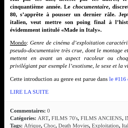
cinquantième année. Le
chocumentaire
, discr
80, s’apprête à pousser un dernier râle. Jep
italien, veut mettre son poing final à l’his
évidemment intitulé «Made in Italy».
Mondo
:
Genre de cinéma d’exploitation caractér
pseudo-documentaire très crue, dont le montage et
mettent en avant un aspect racoleur ou cho
privilégiant par exemple l’exotisme, le sexe et la v
Cette introduction au genre est parue dans
le #116
LIRE LA SUITE
Commentaires:
0
Catégories:
ART
,
FILMS 70's
,
FILMS ANCIENS
,
Tags:
Afrique
,
Choc
,
Death Movies
,
Exploitation
,
Ita