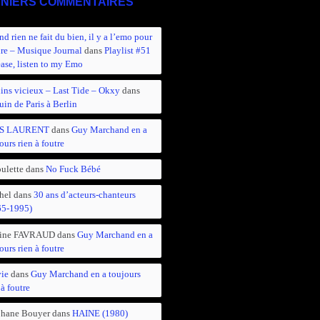
NIERS COMMENTAIRES
d rien ne fait du bien, il y a l’emo pour
ire – Musique Journal
dans
Playlist #51
ease, listen to my Emo
ins vicieux – Last Tide – Okxy
dans
in de Paris à Berlin
S LAURENT
dans
Guy Marchand en a
ours rien à foutre
ulette
dans
No Fuck Bébé
hel
dans
30 ans d’acteurs-chanteurs
65-1995)
ine FAVRAUD
dans
Guy Marchand en a
ours rien à foutre
vie
dans
Guy Marchand en a toujours
 à foutre
phane Bouyer
dans
HAINE (1980)