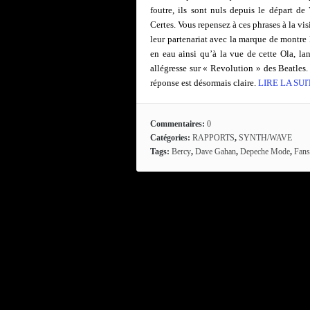
foutre, ils sont nuls depuis le départ d
Certes. Vous repensez à ces phrases à la vi
leur partenariat avec la marque de montr
en eau ainsi qu’à la vue de cette Ola, la
allégresse sur « Revolution » des Beatles.
réponse est désormais claire.
LIRE LA SUI
Commentaires:
0
Catégories:
RAPPORTS
,
SYNTH/WAVE
Tags:
Bercy
,
Dave Gahan
,
Depeche Mode
,
Fans