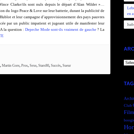
e Vince Clarke/ils sont nuls depuis le départ d’Alan Wilder »…
Leb
sion du logo Peace & Love sur leur batterie, durant la publicité de
en a
e Hublot et leur campagne d’approvisionnement des pays pauvres
ncée par un public impatient et jugeant utile de manifester leur
Isab
 A la question :
Depeche Mode sont-ils vraiment de gauche
? La
TE
ARC
ARCH
,
Martin Gore
,
Pros
,
Sexe
,
Stars80
,
Succès
,
Sueur
TAG
Archi
Club
Film
boogi
Hor