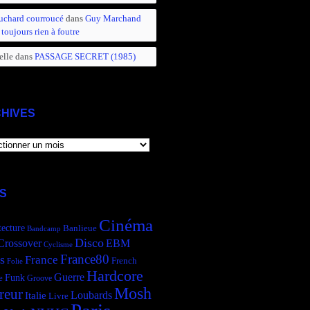
uchard courroucé
dans
Guy Marchand
 toujours rien à foutre
elle
dans
PASSAGE SECRET (1985)
HIVES
IVES
S
Cinéma
tecture
Banlieue
Bandcamp
Disco
Crossover
EBM
Cyclisme
France80
s
France
French
Folie
Hardcore
Guerre
Funk
e
Groove
Mosh
reur
Italie
Loubards
Livre