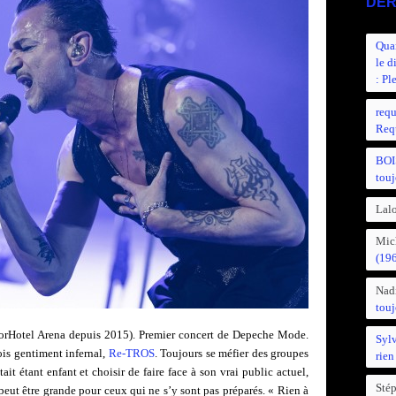
DER
Quan
le d
: Pl
requ
Requ
BOI
touj
Lalo
Mic
(19
Nad
touj
ccorHotel Arena depuis 2015). Premier concert de Depeche Mode.
Syl
ois gentiment infernal,
Re-TROS
. Toujours se méfier des groupes
rien
ait étant enfant et choisir de faire face à son vrai public actuel,
Sté
n peut être grande pour ceux qui ne s’y sont pas préparés. « Rien à