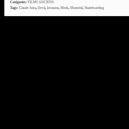
Catégories:
FILMS ANCIENS
Tags:
Claude Jutra
,
Devil
,
Invasion
,
Mods
,
Montréal
,
Skateboarding