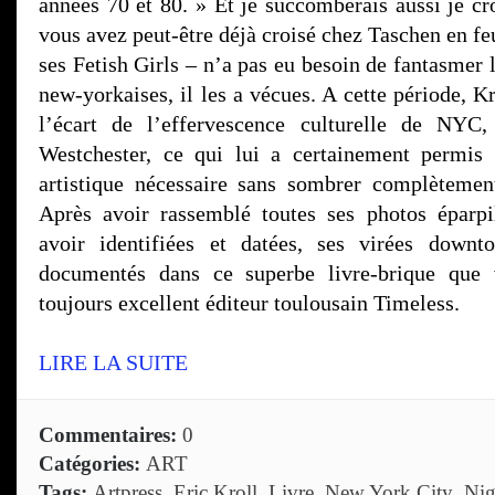
années 70 et 80. » Et je succomberais aussi je cr
vous avez peut-être déjà croisé chez Taschen en feu
ses Fetish Girls – n’a pas eu besoin de fantasmer 
new-yorkaises, il les a vécues. A cette période, Kr
l’écart de l’effervescence culturelle de NYC
Westchester, ce qui lui a certainement permis
artistique nécessaire sans sombrer complètemen
Après avoir rassemblé toutes ses photos éparpil
avoir identifiées et datées, ses virées down
documentés dans ce superbe livre-brique que 
toujours excellent éditeur toulousain Timeless.
LIRE LA SUITE
Commentaires:
0
Catégories:
ART
Tags:
Artpress
,
Eric Kroll
,
Livre
,
New York City
,
Nig