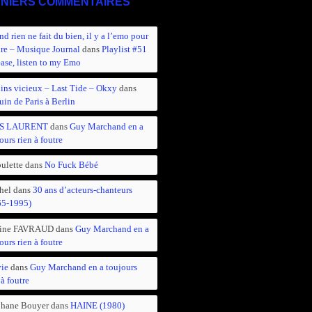
NIERS COMMENTAIRES
d rien ne fait du bien, il y a l’emo pour
ire – Musique Journal
dans
Playlist #51
ease, listen to my Emo
ins vicieux – Last Tide – Okxy
dans
in de Paris à Berlin
S LAURENT
dans
Guy Marchand en a
ours rien à foutre
ulette
dans
No Fuck Bébé
hel
dans
30 ans d’acteurs-chanteurs
65-1995)
ine FAVRAUD
dans
Guy Marchand en a
ours rien à foutre
vie
dans
Guy Marchand en a toujours
 à foutre
phane Bouyer
dans
HAINE (1980)