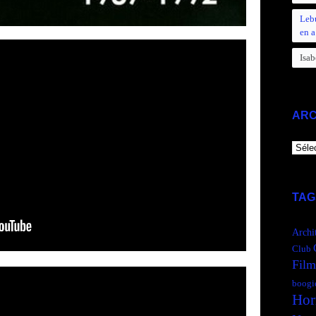
Leb
en a
Isab
ARC
ARCH
TAG
Archi
Club
Film
boogi
Hor