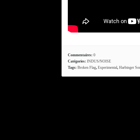
Commentaires:
0
Catégories:
INDUS/NOISE
Tags:
Broken Flag
,
Experimental
,
Harbinger So