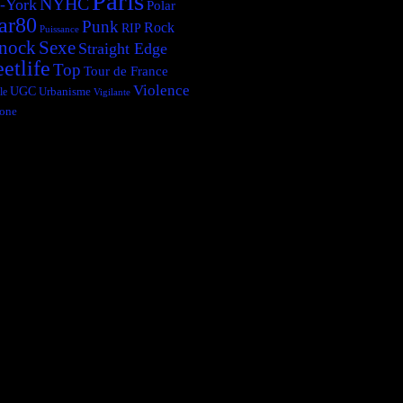
Paris
NYHC
-York
Polar
ar80
Punk
Rock
RIP
Puissance
Sexe
nock
Straight Edge
eetlife
Top
Tour de France
Violence
UGC
le
Urbanisme
Vigilante
one