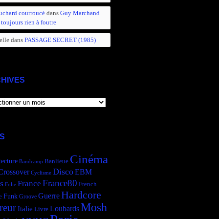
uchard courroucé
dans
Guy Marchand
 toujours rien à foutre
elle
dans
PASSAGE SECRET (1985)
HIVES
IVES
S
Cinéma
tecture
Banlieue
Bandcamp
Disco
Crossover
EBM
Cyclisme
France80
s
France
French
Folie
Hardcore
Guerre
Funk
e
Groove
Mosh
reur
Italie
Loubards
Livre