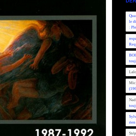
DER
Quan
le d
: Pl
requ
Requ
BOI
touj
Lalo
Mic
(19
Nad
touj
Syl
rien
Sté