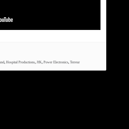
und
,
Hospital Productions
,
JfK
,
Power Electronics
,
Terreur