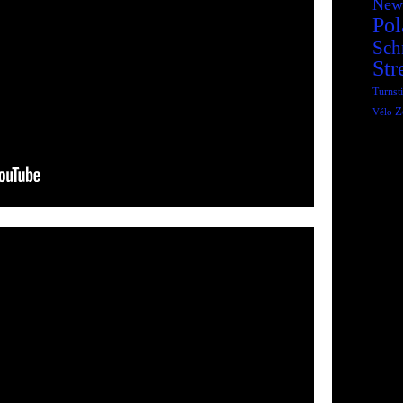
New
Pol
Sch
Str
Turnsti
Z
Vélo