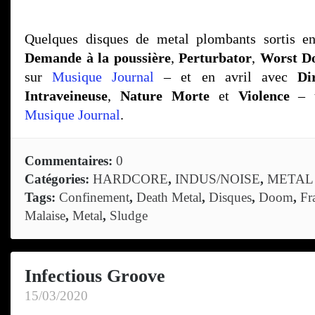
Quelques disques de metal plombants sortis 
Demande à la poussière
,
Perturbator
,
Worst D
sur
Musique Journal
– et en avril avec
Di
Intraveineuse
,
Nature Morte
et
Violence
– t
Musique Journal
.
Commentaires:
0
Catégories:
HARDCORE
,
INDUS/NOISE
,
METAL
Tags:
Confinement
,
Death Metal
,
Disques
,
Doom
,
Fr
Malaise
,
Metal
,
Sludge
Infectious Groove
15/03/2020