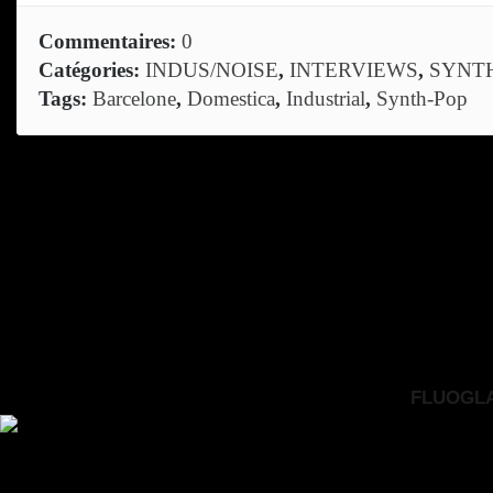
Commentaires:
0
Catégories:
INDUS/NOISE
,
INTERVIEWS
,
SYNT
Tags:
Barcelone
,
Domestica
,
Industrial
,
Synth-Pop
FLUOGLAC