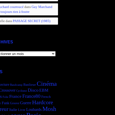
uchard courroucé
dans
Guy Marchand
 toujours rien à foutre
elle
dans
PASSAGE SECRET (1985)
HIVES
IVES
S
Cinéma
tecture
Banlieue
Bandcamp
Disco
Crossover
EBM
Cyclisme
France80
s
France
French
Folie
Hardcore
Guerre
Funk
e
Groove
Mosh
reur
Italie
Loubards
Livre