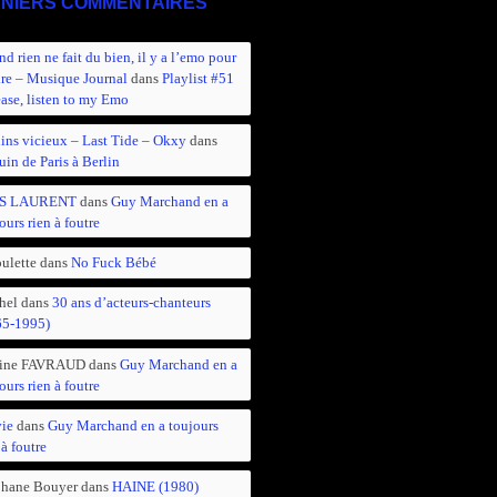
NIERS COMMENTAIRES
d rien ne fait du bien, il y a l’emo pour
ire – Musique Journal
dans
Playlist #51
ease, listen to my Emo
ins vicieux – Last Tide – Okxy
dans
in de Paris à Berlin
S LAURENT
dans
Guy Marchand en a
ours rien à foutre
ulette
dans
No Fuck Bébé
hel
dans
30 ans d’acteurs-chanteurs
65-1995)
ine FAVRAUD
dans
Guy Marchand en a
ours rien à foutre
vie
dans
Guy Marchand en a toujours
 à foutre
phane Bouyer
dans
HAINE (1980)