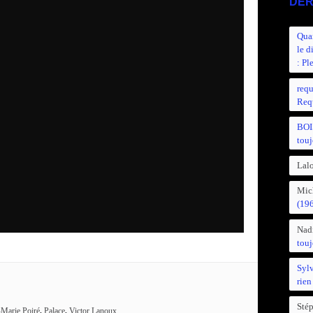
DER
Quan
le d
: Pl
requ
Requ
BOI
touj
Lalo
Mic
(19
Nad
touj
Syl
rien
Sté
-Marie Poiré
,
Palace
,
Victor Lanoux