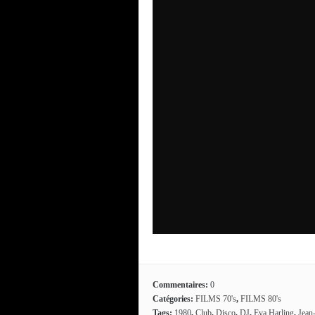
Commentaires:
0
Catégories:
FILMS 70's
,
FILMS 80's
Tags:
1980
,
Club
,
Disco
,
DJ
,
Eva Harling
,
Jean