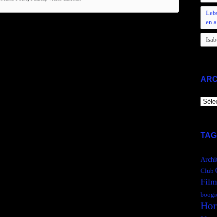
Leb
en a
Isab
ARC
ARCH
TAG
Archi
Club
Film
boogi
Hor