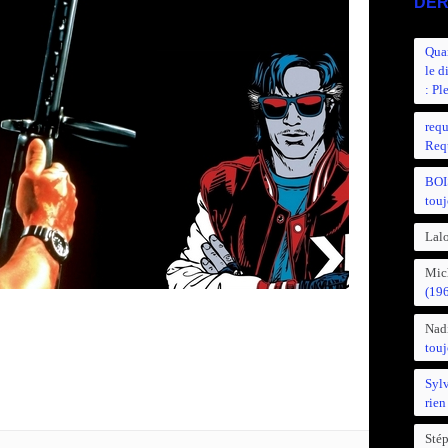
DER
Quan
le d
: Pl
requ
Requ
BOI
touj
Lalo
Mic
(19
Nad
touj
Syl
rien
Sté