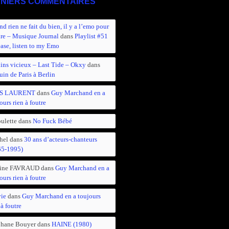
NIERS COMMENTAIRES
d rien ne fait du bien, il y a l’emo pour
ire – Musique Journal
dans
Playlist #51
ease, listen to my Emo
ins vicieux – Last Tide – Okxy
dans
in de Paris à Berlin
S LAURENT
dans
Guy Marchand en a
ours rien à foutre
ulette
dans
No Fuck Bébé
hel
dans
30 ans d’acteurs-chanteurs
65-1995)
ine FAVRAUD
dans
Guy Marchand en a
ours rien à foutre
vie
dans
Guy Marchand en a toujours
 à foutre
phane Bouyer
dans
HAINE (1980)