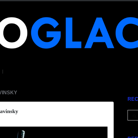
|
VINSKY
RE
Kavinsky