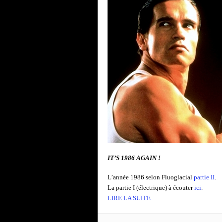
IT’S 1986 AGAIN !
L’année 1986 selon Fluoglacial
partie II
.
La partie I (électrique) à écouter
ici
.
LIRE LA SUITE