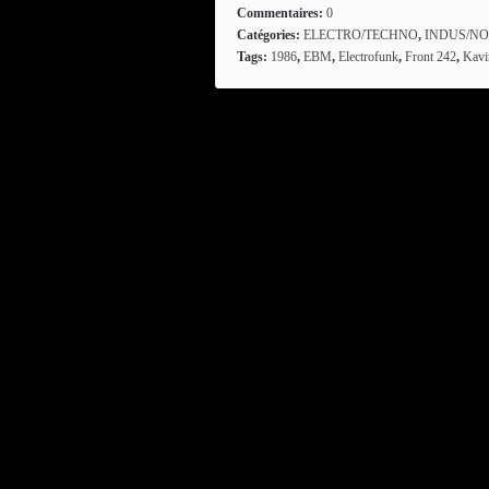
Commentaires:
0
Catégories:
ELECTRO/TECHNO
,
INDUS/NO
Tags:
1986
,
EBM
,
Electrofunk
,
Front 242
,
Kavi