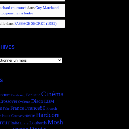
uchard courroucé
dans
Guy Marchand
 toujours rien à foutre
elle
dans
PASSAGE SECRET (1985)
HIVES
IVES
S
Cinéma
tecture
Banlieue
Bandcamp
Disco
Crossover
EBM
Cyclisme
France80
s
France
French
Folie
Hardcore
Guerre
Funk
e
Groove
Mosh
reur
Italie
Loubards
Livre