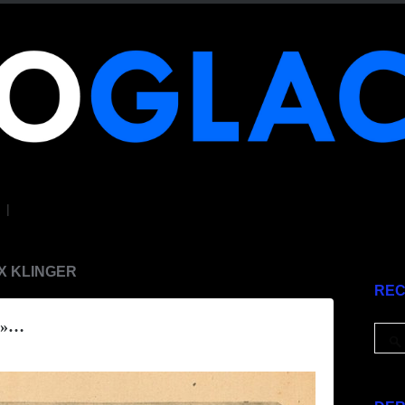
|
X KLINGER
RE
a »…