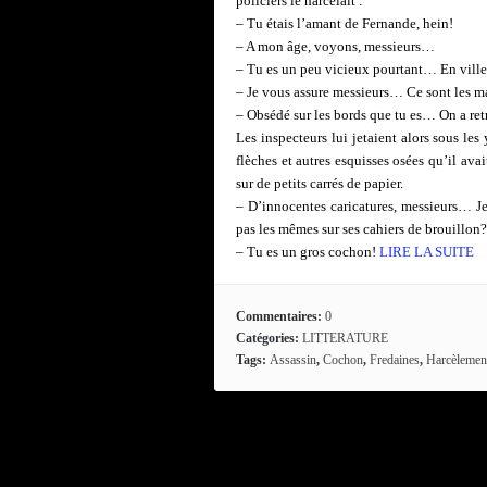
policiers le harcelait :
– Tu étais l’amant de Fernande, hein!
– A mon âge, voyons, messieurs…
– Tu es un peu vicieux pourtant… En ville
– Je vous assure messieurs… Ce sont les 
– Obsédé sur les bords que tu es… On a ret
Les inspecteurs lui jetaient alors sous les 
flèches et autres esquisses osées qu’il a
sur de petits carrés de papier.
– D’innocentes caricatures, messieurs… Je
pas les mêmes sur ses cahiers de brouillo
– Tu es un gros cochon!
LIRE LA SUITE
Commentaires:
0
Catégories:
LITTERATURE
Tags:
Assassin
,
Cochon
,
Fredaines
,
Harcèlemen