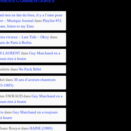
NIERS COMMENTAIRES
d rien ne fait du bien, il y a l’emo pour
ire – Musique Journal
dans
Playlist #51
ease, listen to my Emo
ins vicieux – Last Tide – Okxy
dans
in de Paris à Berlin
S LAURENT
dans
Guy Marchand en a
ours rien à foutre
ulette
dans
No Fuck Bébé
hel
dans
30 ans d’acteurs-chanteurs
65-1995)
ine FAVRAUD
dans
Guy Marchand en a
ours rien à foutre
vie
dans
Guy Marchand en a toujours
 à foutre
phane Bouyer
dans
HAINE (1980)