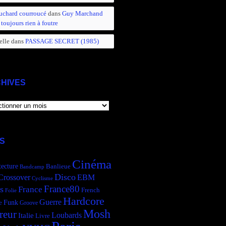
uchard courroucé
dans
Guy Marchand
 toujours rien à foutre
elle
dans
PASSAGE SECRET (1985)
HIVES
IVES
S
Cinéma
tecture
Banlieue
Bandcamp
Disco
Crossover
EBM
Cyclisme
France80
s
France
French
Folie
Hardcore
Guerre
Funk
e
Groove
Mosh
reur
Italie
Loubards
Livre