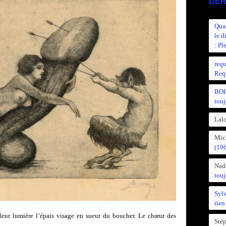
DER
Quan
le d
: Pl
requ
Requ
BOI
touj
Lalo
Mic
(19
Nad
touj
Syl
rien
leur lumière l’épais visage en sueur du boucher. Le chœur des
Sté