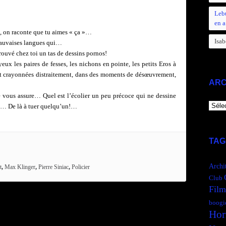
Leb
en a
, on raconte que tu aimes « ça »…
Isab
mauvaises langues qui…
rouvé chez toi un tas de dessins pornos!
yeux les paires de fesses, les nichons en pointe, les petits Eros à
vait crayonnées distraitement, dans des moments de désœuvrement,
ARC
 vous assure… Quel est l’écolier un peu précoce qui ne dessine
ARCH
n?… De là à tuer quelqu’un!…
TAG
Archi
t
,
Max Klinger
,
Pierre Siniac
,
Policier
Club
Film
boogi
Hor