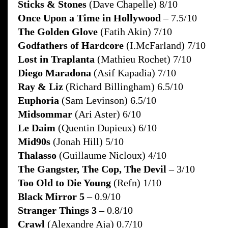
Sticks & Stones
(Dave Chapelle) 8/10
Once Upon a Time in Hollywood
– 7.5/10
The Golden Glove
(Fatih Akin) 7/10
Godfathers of Hardcore
(I.McFarland) 7/10
Lost in Traplanta
(Mathieu Rochet) 7/10
Diego Maradona
(Asif Kapadia) 7/10
Ray & Liz
(Richard Billingham) 6.5/10
Euphoria
(Sam Levinson) 6.5/10
Midsommar
(Ari Aster) 6/10
Le Daim
(Quentin Dupieux) 6/10
Mid90s
(Jonah Hill) 5/10
Thalasso
(Guillaume Nicloux) 4/10
The Gangster, The Cop, The Devil
– 3/10
Too Old to Die Young
(Refn) 1/10
Black Mirror 5
– 0.9/10
Stranger Things 3
– 0.8/10
Crawl
(Alexandre Aja) 0.7/10