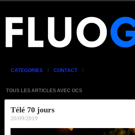
|
|
CATEGORIES
CONTACT
TOUS LES ARTICLES AVEC OCS
Télé 70 jours
20/09/2019