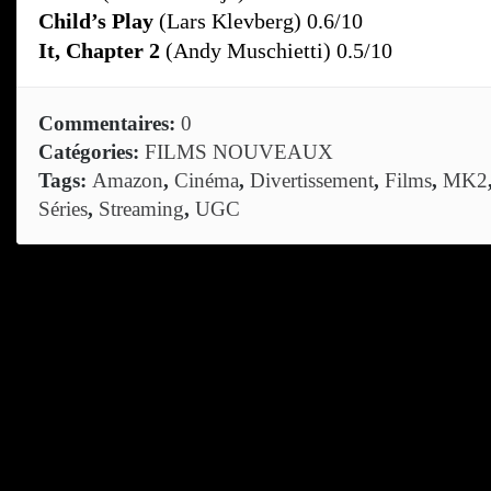
Child’s Play
(Lars Klevberg) 0.6/10
It, Chapter 2
(Andy Muschietti) 0.5/10
Commentaires:
0
Catégories:
FILMS NOUVEAUX
Tags:
Amazon
,
Cinéma
,
Divertissement
,
Films
,
MK2
Séries
,
Streaming
,
UGC