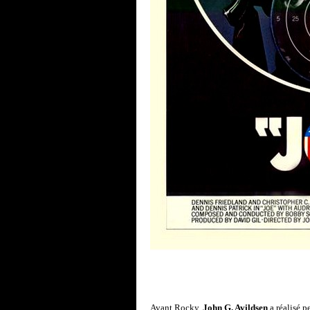
Avant Rocky,
John G. Avildsen
a réalisé p