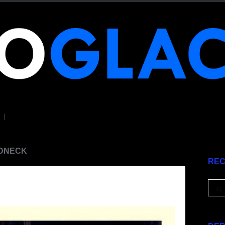
|
EDNECK
RE