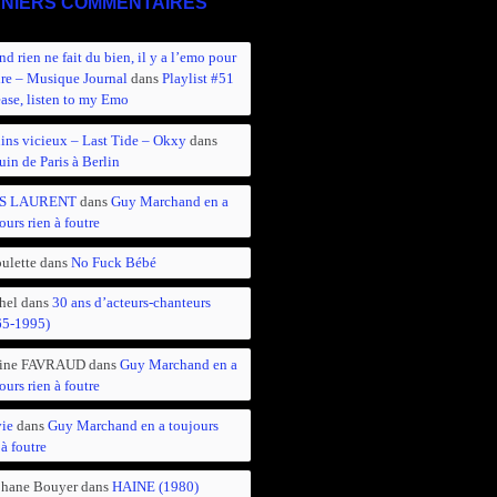
NIERS COMMENTAIRES
d rien ne fait du bien, il y a l’emo pour
ire – Musique Journal
dans
Playlist #51
ease, listen to my Emo
ins vicieux – Last Tide – Okxy
dans
in de Paris à Berlin
S LAURENT
dans
Guy Marchand en a
ours rien à foutre
ulette
dans
No Fuck Bébé
hel
dans
30 ans d’acteurs-chanteurs
65-1995)
ine FAVRAUD
dans
Guy Marchand en a
ours rien à foutre
vie
dans
Guy Marchand en a toujours
 à foutre
phane Bouyer
dans
HAINE (1980)