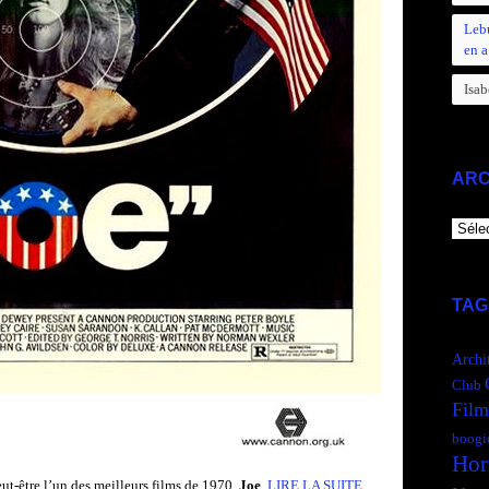
Leb
en a
Isab
ARC
ARCH
TAG
Archi
Club
Film
boogi
Hor
eut-être l’un des meilleurs films de 1970,
Joe
.
LIRE LA SUITE