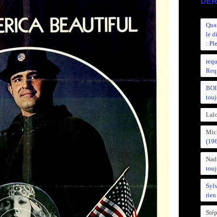
DER
Quan
le d
: Pl
requ
Requ
BOI
touj
Lalo
Mic
(19
Nad
touj
Syl
rien
Sté