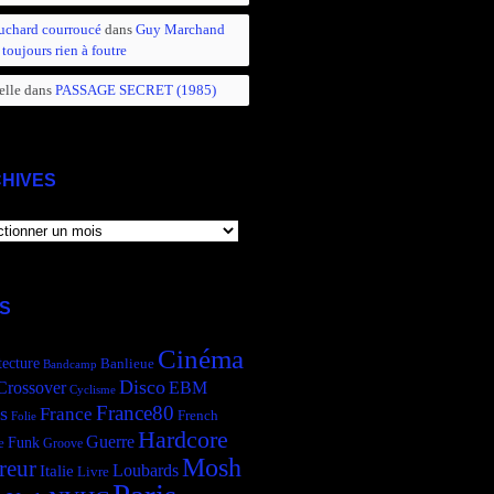
uchard courroucé
dans
Guy Marchand
 toujours rien à foutre
elle
dans
PASSAGE SECRET (1985)
HIVES
IVES
S
Cinéma
tecture
Banlieue
Bandcamp
Disco
Crossover
EBM
Cyclisme
France80
s
France
French
Folie
Hardcore
Guerre
Funk
e
Groove
Mosh
reur
Italie
Loubards
Livre