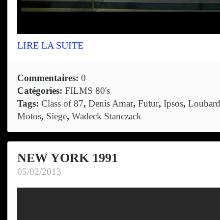
LIRE LA SUITE
Commentaires:
0
Catégories:
FILMS 80's
Tags:
Class of 87
,
Denis Amar
,
Futur
,
Ipsos
,
Loubard
Motos
,
Siege
,
Wadeck Stanczack
NEW YORK 1991
05/02/2013