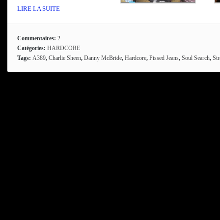
LIRE LA SUITE
Commentaires:
2
Catégories:
HARDCORE
Tags:
A389
,
Charlie Sheen
,
Danny McBride
,
Hardcore
,
Pissed Jeans
,
Soul Search
,
Str