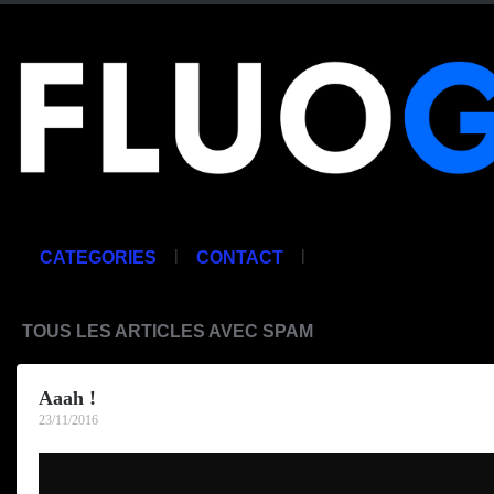
|
|
CATEGORIES
CONTACT
TOUS LES ARTICLES AVEC SPAM
Aaah !
23/11/2016