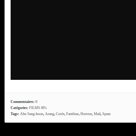
Commentaires:
0
Catégories:
FILMS 00's
Tags:
Ahn Sang-hoon
,
Arang
,
Corée
,
Fantôme
,
Horreur
,
Mail
,
Spam