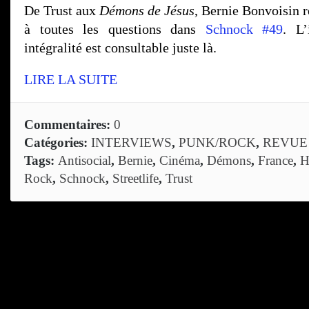
De Trust aux
Démons de Jésus
, Bernie Bonvoisin r
à toutes les questions dans
Schnock #49
. L’
intégralité est consultable juste là.
LIRE LA SUITE
Commentaires:
0
Catégories:
INTERVIEWS
,
PUNK/ROCK
,
REVUE
Tags:
Antisocial
,
Bernie
,
Cinéma
,
Démons
,
France
,
H
Rock
,
Schnock
,
Streetlife
,
Trust