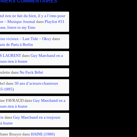
NIERS COMMENTAIRES
d rien ne fait du bien, il y a l’emo pour
ire – Musique Journal
dans
Playlist #51
ease, listen to my Emo
ins vicieux – Last Tide – Okxy
dans
in de Paris à Berlin
S LAURENT
dans
Guy Marchand en a
ours rien à foutre
ulette
dans
No Fuck Bébé
hel
dans
30 ans d’acteurs-chanteurs
65-1995)
ine FAVRAUD
dans
Guy Marchand en a
ours rien à foutre
vie
dans
Guy Marchand en a toujours
 à foutre
phane Bouyer
dans
HAINE (1980)