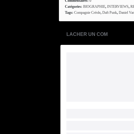
Commentaires:
0
Catégories:
BIOGRAPHIE
,
INTERVIEWS
,
R
Tags:
Compagnie Créole
,
Daft Punk
,
Daniel Va
LACHER UN COM