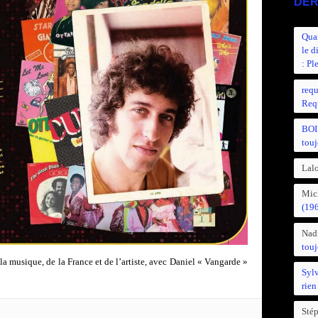
DER
Quan
le d
: Pl
requ
Requ
BOI
touj
Lalo
Mic
(19
Nad
touj
la musique, de la France et de l’artiste, avec Daniel « Vangarde »
Syl
rien
Sté