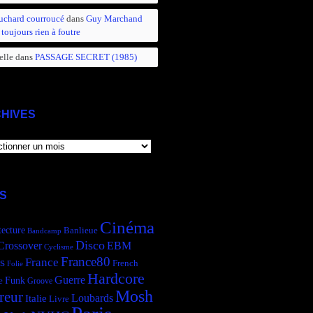
uchard courroucé
dans
Guy Marchand
 toujours rien à foutre
elle
dans
PASSAGE SECRET (1985)
HIVES
IVES
S
Cinéma
tecture
Banlieue
Bandcamp
Disco
Crossover
EBM
Cyclisme
France80
s
France
French
Folie
Hardcore
Guerre
Funk
e
Groove
Mosh
reur
Italie
Loubards
Livre