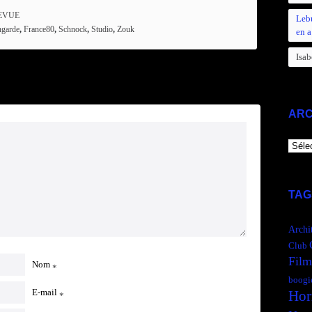
EVUE
Leb
ngarde
,
France80
,
Schnock
,
Studio
,
Zouk
en a
Isab
ARC
ARCH
TAG
Archi
Club
Film
Nom
*
boogi
E-mail
Hor
*