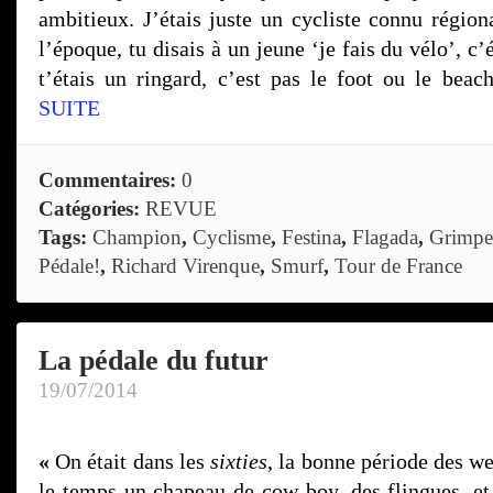
ambitieux. J’étais juste un cycliste connu région
l’époque, tu disais à un jeune ‘je fais du vélo’, c’
t’étais un ringard, c’est pas le foot ou le bea
SUITE
Commentaires:
0
Catégories:
REVUE
Tags:
Champion
,
Cyclisme
,
Festina
,
Flagada
,
Grimpe
Pédale!
,
Richard Virenque
,
Smurf
,
Tour de France
La pédale du futur
19/07/2014
«
On était dans les
sixties
, la bonne période des we
le temps un chapeau de cow-boy, des flingues, e