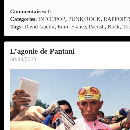
Commentaires:
0
Catégories:
INDIE/POP
,
PUNK/ROCK
,
RAPPORT
Tags:
David Gaudu
,
Emo
,
France
,
Paerish
,
Rock
,
Tou
L’agonie de Pantani
30/08/2020