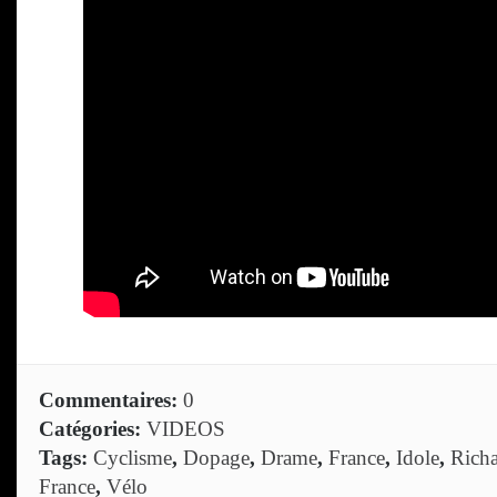
Commentaires:
0
Catégories:
VIDEOS
Tags:
Cyclisme
,
Dopage
,
Drame
,
France
,
Idole
,
Rich
France
,
Vélo