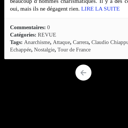
beaucoup d’hommes charismatiques. Il y a des c
oui, mais ils ne dégagent rien.
LIRE LA SUITE
Commentaires:
0
Catégories:
REVUE
Tags:
Anarchisme
,
Attaque
,
Carrera
,
Claudio Chiappu
Echappée
,
Nostalgie
,
Tour de France