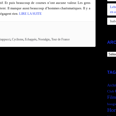
tif. Et puis beaucoup de courses n’ont aucune valeur. Les gens
Leb
tent. Il manque aussi beaucoup d’hommes charismatiques. Il y a
en a
dégagent rien.
LIRE LA SUITE
Isab
iappucci
,
Cyclisme
,
Echappée
,
Nostalgie
,
Tour de France
ARC
ARCH
TAG
Archi
Club
Film
boogi
Hor