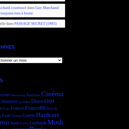
uchard courroucé
dans
Guy Marchand
 toujours rien à foutre
elle
dans
PASSAGE SECRET (1985)
HIVES
IVES
S
Cinéma
tecture
Banlieue
Bandcamp
Disco
Crossover
EBM
Cyclisme
France80
s
France
French
Folie
Hardcore
Guerre
Funk
e
Groove
Mosh
reur
Italie
Loubards
Livre