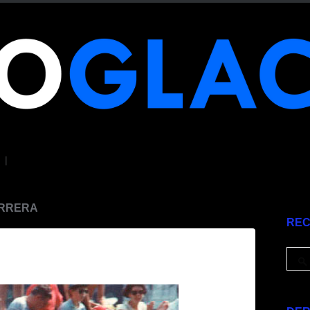
|
ARRERA
RE