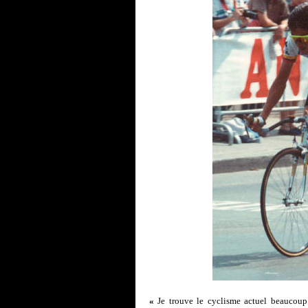
«
Je trouve le cyclisme actuel beaucoup t