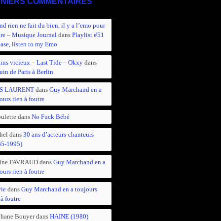
NIERS COMMENTAIRES
d rien ne fait du bien, il y a l’emo pour
ire – Musique Journal
dans
Playlist #51
ease, listen to my Emo
ins vicieux – Last Tide – Okxy
dans
in de Paris à Berlin
S LAURENT
dans
Guy Marchand en a
ours rien à foutre
ulette
dans
No Fuck Bébé
hel
dans
30 ans d’acteurs-chanteurs
65-1995)
ine FAVRAUD
dans
Guy Marchand en a
ours rien à foutre
vie
dans
Guy Marchand en a toujours
 à foutre
phane Bouyer
dans
HAINE (1980)