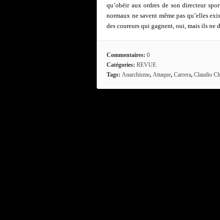
qu’obéir aux ordres de son directeur spor
normaux ne savent même pas qu’elles exis
des coureurs qui gagnent, oui, mais ils ne 
Commentaires:
0
Catégories:
REVUE
Tags:
Anarchisme
,
Attaque
,
Carrera
,
Claudio Ch