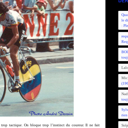
DER
Quan
le d
: Pl
requ
Requ
BOI
touj
Lalo
Mic
(19
Nad
touj
Syl
rien
rop tactique. On bloque trop l’instinct du coureur. Il ne fait
Sté