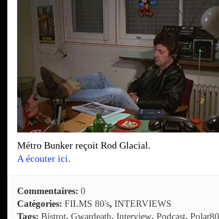
Métro Bunker reçoit Rod Glacial.
A écouter ici
.
Commentaires:
0
Catégories:
FILMS 80's
,
INTERVIEWS
Tags:
Bistrot
,
Gwardeath
,
Interview
,
Podcast
,
Polar8