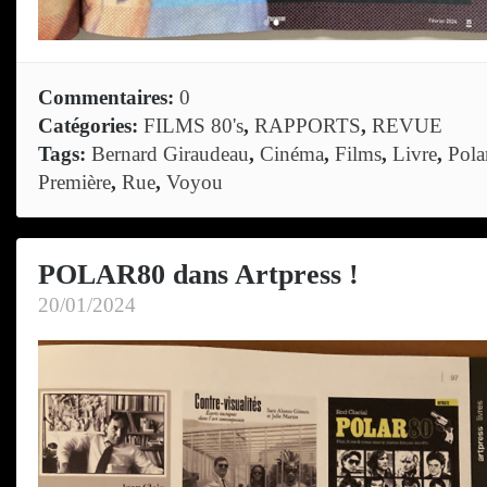
Commentaires:
0
Catégories:
FILMS 80's
,
RAPPORTS
,
REVUE
Tags:
Bernard Giraudeau
,
Cinéma
,
Films
,
Livre
,
Pola
Première
,
Rue
,
Voyou
POLAR80 dans Artpress !
20/01/2024