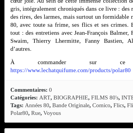
cœur joie. Au sein de cette immense collection d
gris, intégralement chroniqués dans ce livre : des 
des rires, des larmes, mais surtout un formidable 
80, avec toute sa frime, ses flics et ses crimes.
tout : des entretiens avec Jean-François Balmer, 
Swaim, Thierry Lhermitte, Fanny Bastien, A
d’autres.
À commander sur c
https://www.lechatquifume.com/products/polar80
Commentaires:
0
Catégories:
ART
,
BIOGRAPHIE
,
FILMS 80's
,
INT
Tags:
Années 80
,
Bande Originale
,
Comico
,
Flics
,
Fl
Polar80
,
Rue
,
Voyous