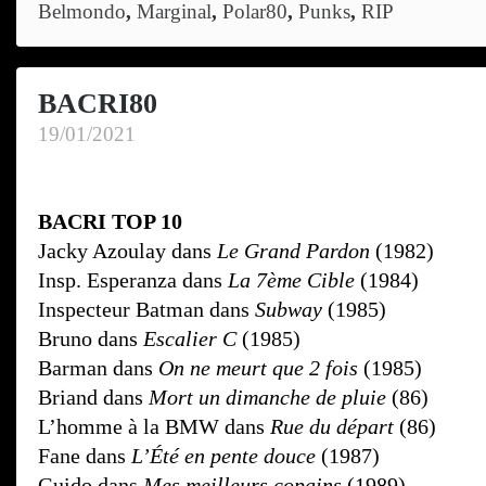
Belmondo
,
Marginal
,
Polar80
,
Punks
,
RIP
BACRI80
19/01/2021
BACRI TOP 10
Jacky Azoulay dans
Le Grand Pardon
(1982)
Insp. Esperanza dans
La 7ème Cible
(1984)
Inspecteur Batman dans
Subway
(1985)
Bruno dans
Escalier C
(1985)
Barman dans
On ne meurt que 2 fois
(1985)
Briand dans
Mort un dimanche de pluie
(86)
L’homme à la BMW dans
Rue du départ
(86)
Fane dans
L’Été en pente douce
(1987)
Guido dans
Mes meilleurs copains
(1989)