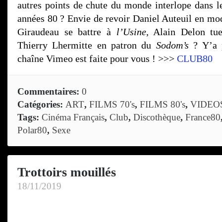
autres points de chute du monde interlope dans le
années 80 ? Envie de revoir Daniel Auteuil en m
Giraudeau se battre à
l’Usine
, Alain Delon tu
Thierry Lhermitte en patron du
Sodom’s
? Y’a p
chaîne Vimeo est faite pour vous ! >>>
CLUB80
Commentaires:
0
Catégories:
ART
,
FILMS 70's
,
FILMS 80's
,
VIDEO
Tags:
Cinéma Français
,
Club
,
Discothèque
,
France80
Polar80
,
Sexe
Trottoirs mouillés
18/11/2019