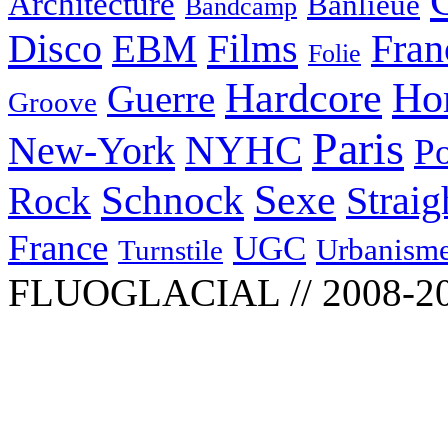
Architecture
Banlieue
Bandcamp
Disco
Films
EBM
Fran
Folie
Hardcore
Ho
Guerre
Groove
Paris
NYHC
New-York
Po
Schnock
Sexe
Straig
Rock
France
UGC
Urbanism
Turnstile
FLUOGLACIAL // 2008-2