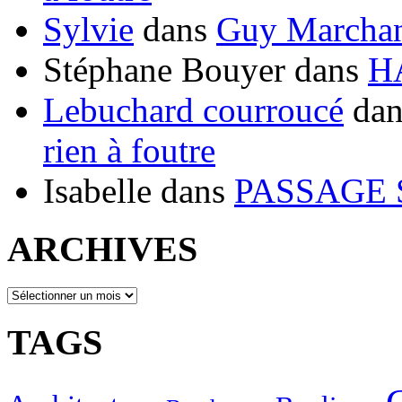
Sylvie
dans
Guy Marchand
Stéphane Bouyer
dans
H
Lebuchard courroucé
da
rien à foutre
Isabelle
dans
PASSAGE 
ARCHIVES
ARCHIVES
TAGS