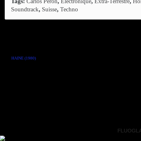
Tags:
Carlos Peron
,
Electronique
,
Extra-Terrestre
,
Hor
Soundtrack
,
Suisse
,
Techno
Comments are closed.
←
HAINE (1980)
FLUOGLAC