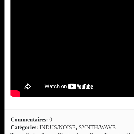
Commentaires:
0
Catégories:
INDUS/NOISE
,
SYNTH/WAVE