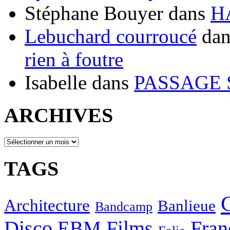
Stéphane Bouyer
dans
H
Lebuchard courroucé
da
rien à foutre
Isabelle
dans
PASSAGE 
ARCHIVES
ARCHIVES
TAGS
Architecture
Banlieue
Bandcamp
Disco
Films
EBM
Fran