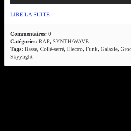
LIRE LA SUITE
Commentaires:
0
Catégories:
RAP
,
SYNTH/WAVE
Tags:
Basse
,
Collé-serré
,
Electro
,
Funk
,
Galaxie
,
Gro
Skyylight