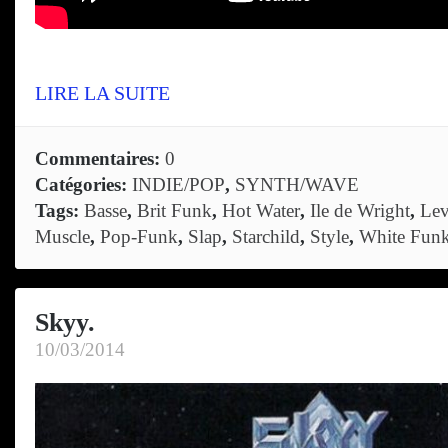
LIRE LA SUITE
Commentaires:
0
Catégories:
INDIE/POP
,
SYNTH/WAVE
Tags:
Basse
,
Brit Funk
,
Hot Water
,
Ile de Wright
,
Lev
Muscle
,
Pop-Funk
,
Slap
,
Starchild
,
Style
,
White Fun
Skyy.
10/03/2014