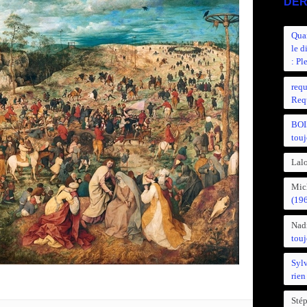
DER
Quan
le d
: Pl
requ
Requ
BOI
touj
Lalo
Mic
(19
Nad
touj
Syl
rien
Sté