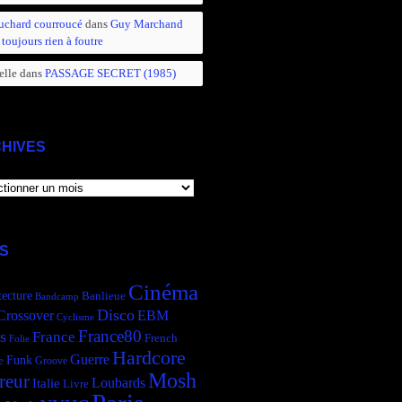
uchard courroucé
dans
Guy Marchand
 toujours rien à foutre
elle
dans
PASSAGE SECRET (1985)
HIVES
IVES
S
Cinéma
tecture
Banlieue
Bandcamp
Disco
Crossover
EBM
Cyclisme
France80
s
France
French
Folie
Hardcore
Guerre
Funk
e
Groove
Mosh
reur
Italie
Loubards
Livre