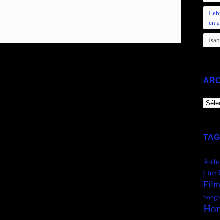
Leb
en a
Isab
ARC
ARCH
TAG
Archi
Club
Film
boogi
Hor