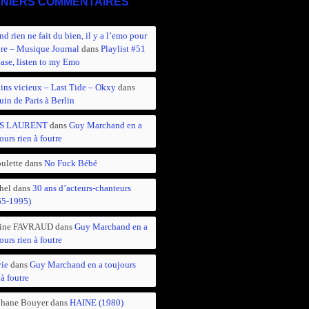
NIERS COMMENTAIRES
d rien ne fait du bien, il y a l’emo pour
ire – Musique Journal
dans
Playlist #51
ease, listen to my Emo
ins vicieux – Last Tide – Okxy
dans
in de Paris à Berlin
S LAURENT
dans
Guy Marchand en a
ours rien à foutre
ulette
dans
No Fuck Bébé
hel
dans
30 ans d’acteurs-chanteurs
65-1995)
ine FAVRAUD
dans
Guy Marchand en a
ours rien à foutre
vie
dans
Guy Marchand en a toujours
 à foutre
phane Bouyer
dans
HAINE (1980)