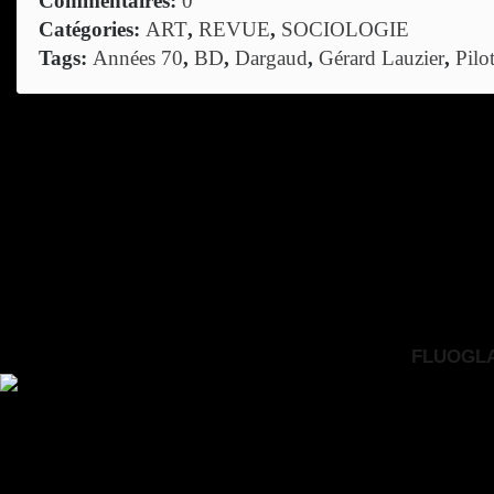
Commentaires:
0
Catégories:
ART
,
REVUE
,
SOCIOLOGIE
Tags:
Années 70
,
BD
,
Dargaud
,
Gérard Lauzier
,
Pilo
FLUOGLAC