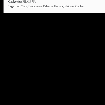
Catégories:
FILMS 70's
Tags:
Bob Clark
,
Deathdream
,
Drive-In
,
Horreur
,
Vietnam
,
Zombie