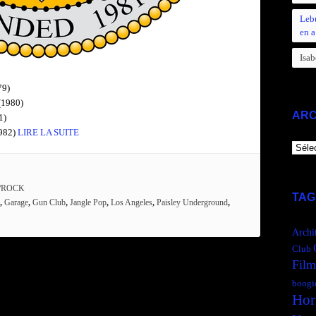
Leb
en a
Isab
79)
(1980)
ARC
1)
982)
LIRE LA SUITE
ARCH
/ROCK
TAG
,
Garage
,
Gun Club
,
Jangle Pop
,
Los Angeles
,
Paisley Underground
,
Archi
Club
Film
boogi
Hor