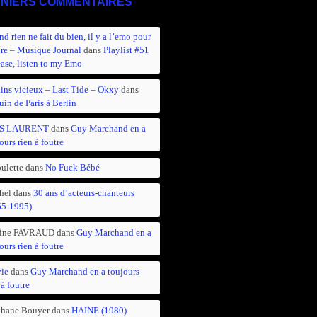
NIERS COMMENTAIRES
d rien ne fait du bien, il y a l’emo pour
ire – Musique Journal
dans
Playlist #51
ease, listen to my Emo
ins vicieux – Last Tide – Okxy
dans
in de Paris à Berlin
S LAURENT
dans
Guy Marchand en a
ours rien à foutre
ulette
dans
No Fuck Bébé
hel
dans
30 ans d’acteurs-chanteurs
65-1995)
ine FAVRAUD
dans
Guy Marchand en a
ours rien à foutre
vie
dans
Guy Marchand en a toujours
 à foutre
phane Bouyer
dans
HAINE (1980)