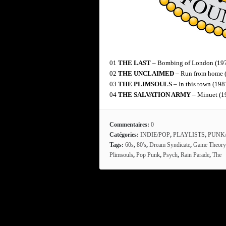
01
THE LAST
– Bombing of London (19
02
THE UNCLAIMED
– Run from home 
03
THE PLIMSOULS
– In this town (198
04
THE SALVATION ARMY
– Minuet (1
Commentaires:
0
Catégories:
INDIE/POP
,
PLAYLISTS
,
PUNK
Tags:
60s
,
80's
,
Dream Syndicate
,
Game Theory
Plimsouls
,
Pop Punk
,
Psych
,
Rain Parade
,
The