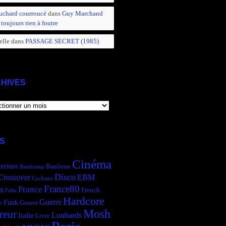
uchard courroucé
dans
Guy Marchand
 toujours rien à foutre
elle
dans
PASSAGE SECRET (1985)
HIVES
IVES
S
Cinéma
tecture
Banlieue
Bandcamp
Disco
Crossover
EBM
Cyclisme
France80
s
France
French
Folie
Hardcore
Guerre
Funk
e
Groove
Mosh
reur
Italie
Loubards
Livre