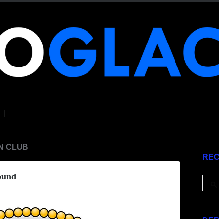
|
N CLUB
RE
round