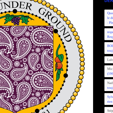
DER
Quan
le d
: Pl
requ
Requ
BOI
touj
Lalo
Mic
(19
Nad
touj
Syl
rien
Sté