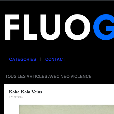
|
|
CATEGORIES
CONTACT
TOUS LES ARTICLES AVEC NEO VIOLENCE
Koka Kola Veins
12/09/2014