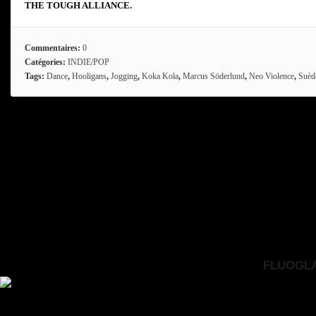
THE TOUGH ALLIANCE.
Commentaires:
0
Catégories:
INDIE/POP
Tags:
Dance
,
Hooligans
,
Jogging
,
Koka Kola
,
Marcus Söderlund
,
Neo Violence
,
Suèd
FLUOGLAC