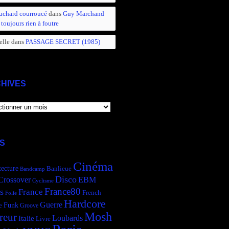
uchard courroucé
dans
Guy Marchand
 toujours rien à foutre
elle
dans
PASSAGE SECRET (1985)
HIVES
IVES
S
Cinéma
tecture
Banlieue
Bandcamp
Disco
Crossover
EBM
Cyclisme
France80
s
France
French
Folie
Hardcore
Guerre
Funk
e
Groove
Mosh
reur
Italie
Loubards
Livre