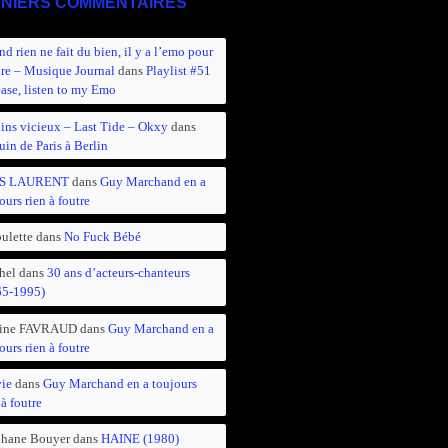
NIERS COMMENTAIRES
d rien ne fait du bien, il y a l’emo pour
ire – Musique Journal
dans
Playlist #51
ease, listen to my Emo
ins vicieux – Last Tide – Okxy
dans
in de Paris à Berlin
S LAURENT
dans
Guy Marchand en a
ours rien à foutre
ulette
dans
No Fuck Bébé
hel
dans
30 ans d’acteurs-chanteurs
65-1995)
ine FAVRAUD
dans
Guy Marchand en a
ours rien à foutre
vie
dans
Guy Marchand en a toujours
 à foutre
phane Bouyer
dans
HAINE (1980)