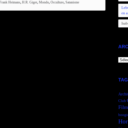
Frank Heimans
,
H.R. Giger
,
Mondo
,
Occulture
,
Satanisme
Leb
en a
Isab
ARC
ARCH
TAG
Archi
Club
Film
boogi
Hor