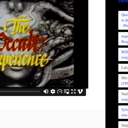
DER
Quan
le d
: Pl
requ
Requ
BOI
touj
Lalo
Mic
(19
Nad
touj
Syl
rien
Sté