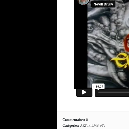
Commentaires:
0
Catégories:
ART
,
FILMS 80's