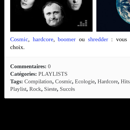
Cosmic
,
hardcore
,
boomer
ou
shredder
: vous 
choix.
Commentaires:
0
Catégories:
PLAYLISTS
Tags:
Compilation
,
Cosmic
,
Ecologie
,
Hardcore
,
Hits
Playlist
,
Rock
,
Sieste
,
Succès