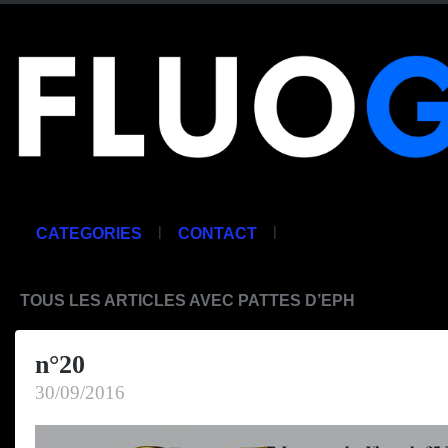
|
|
CATEGORIES
CONTACT
TOUS LES ARTICLES AVEC PATTES D’EPH
n°20
30/09/2016