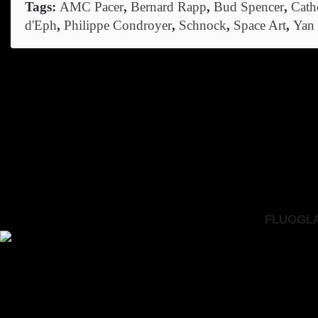
Tags:
AMC Pacer
,
Bernard Rapp
,
Bud Spencer
,
Cath
d'Eph
,
Philippe Condroyer
,
Schnock
,
Space Art
,
Yan
FLUOGLAC