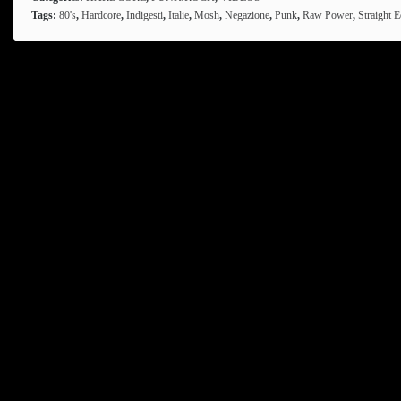
Tags:
80's
,
Hardcore
,
Indigesti
,
Italie
,
Mosh
,
Negazione
,
Punk
,
Raw Power
,
Straight 