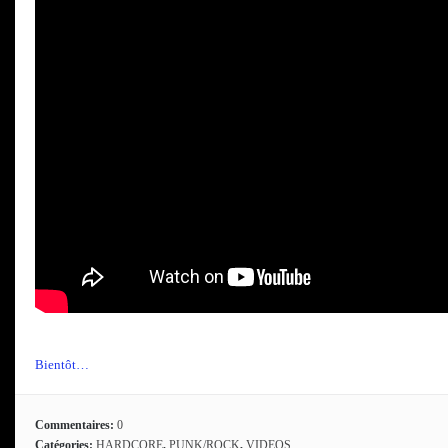
Bientôt…
Commentaires:
0
Catégories:
HARDCORE
,
PUNK/ROCK
,
VIDEOS