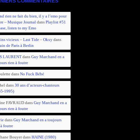
NIERS COMMENTAIRES
d rien ne fait du bien, il y a l’emo pour
ire – Musique Journal
dans
Playlist #51
ease, listen to my Emo
ins vicieux – Last Tide – Okxy
dans
in de Paris à Berlin
S LAURENT
dans
Guy Marchand en a
ours rien à foutre
ulette
dans
No Fuck Bébé
hel
dans
30 ans d’acteurs-chanteurs
65-1995)
ine FAVRAUD
dans
Guy Marchand en a
ours rien à foutre
vie
dans
Guy Marchand en a toujours
 à foutre
phane Bouyer
dans
HAINE (1980)