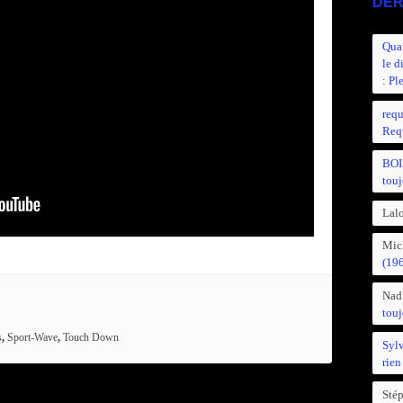
DER
Quan
le d
: Pl
requ
Requ
BOI
touj
Lalo
Mic
(19
Nad
touj
s
,
Sport-Wave
,
Touch Down
Syl
rien
Sté