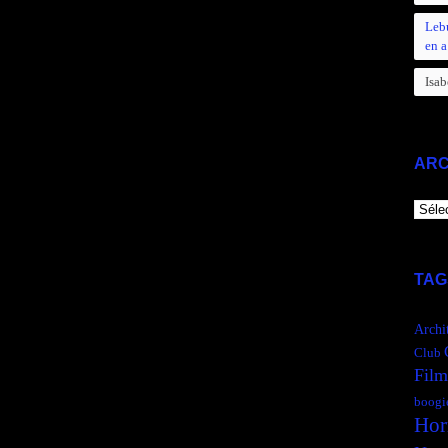
Leb
en a
Isab
ARC
ARCH
TAG
Archi
Club
Film
boogi
Hor