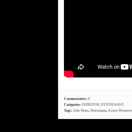
Commentaires:
0
Catégories:
INDIE/POP
,
SYNTH/WAVE
Tags:
John Maus
,
Retromania
,
Screen Memorie