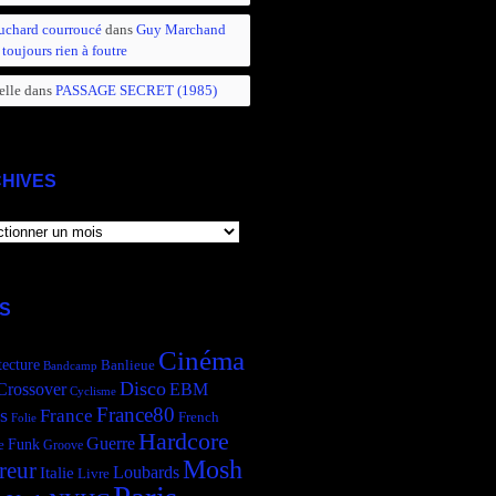
uchard courroucé
dans
Guy Marchand
 toujours rien à foutre
elle
dans
PASSAGE SECRET (1985)
HIVES
IVES
S
Cinéma
tecture
Banlieue
Bandcamp
Disco
Crossover
EBM
Cyclisme
France80
s
France
French
Folie
Hardcore
Guerre
Funk
e
Groove
Mosh
reur
Italie
Loubards
Livre