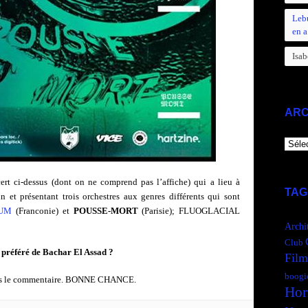
Leb
en a
Isab
ARC
ARCH
rt ci-dessus (dont on ne comprend pas l’affiche) qui a lieu à
TAG
 et présentant trois orchestres aux genres différents qui sont
UM
(Franconie) et
POUSSE-MORT
(Parisie); FLUOGLACIAL
Archi
Club
préféré de Bachar El Assad ?
Film
boogi
dans le commentaire. BONNE CHANCE.
Hor