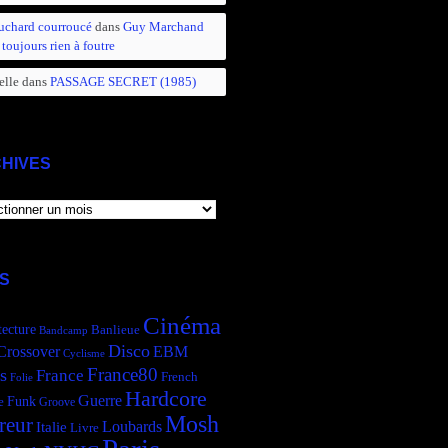
uchard courroucé
dans
Guy Marchand
 toujours rien à foutre
elle
dans
PASSAGE SECRET (1985)
HIVES
IVES
S
Cinéma
tecture
Banlieue
Bandcamp
Disco
Crossover
EBM
Cyclisme
France80
s
France
French
Folie
Hardcore
Guerre
Funk
e
Groove
Mosh
reur
Italie
Loubards
Livre