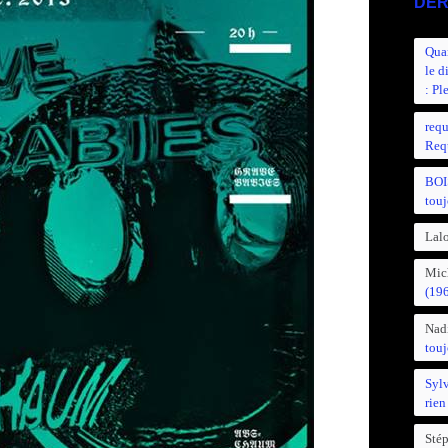
DER
Quan
le d
: Pl
requ
Requ
BOI
touj
Lalo
Mic
(19
Nad
touj
Syl
rien
Sté