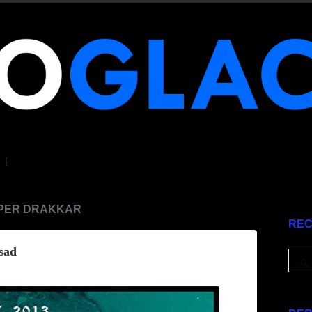
|
UPER DRAKKAR
RE
sad