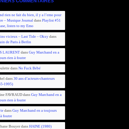
NIERS COMMENTAIRES
d rien ne fait du bien, il y a l’emo pour
ire – Musique Journal
dans
Playlist #51
ease, listen to my Emo
ins vicieux – Last Tide – Okxy
dans
in de Paris à Berlin
S LAURENT
dans
Guy Marchand en a
ours rien à foutre
ulette
dans
No Fuck Bébé
hel
dans
30 ans d’acteurs-chanteurs
65-1995)
ine FAVRAUD
dans
Guy Marchand en a
ours rien à foutre
vie
dans
Guy Marchand en a toujours
 à foutre
phane Bouyer
dans
HAINE (1980)