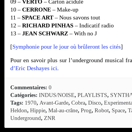
09 –
VERTO
– Carton acidulé
10 –
CERRONE
– Make-up
11 –
SPACE ART
– Nous savons tout
12 –
RICHARD PINHAS
– Indicatif radio
13 –
JEAN SCHWARZ
– With no J
[
Symphonie pour le jour où brûleront les cités
]
Pour en savoir plus sur l’underground musical fr
d’Eric Deshayes ici
.
Commentaires:
0
Catégories:
INDUS/NOISE
,
PLAYLISTS
,
SYNTH
Tags:
1970
,
Avant-Garde
,
Cobra
,
Disco
,
Experimenta
Heldon
,
Hippie
,
Mal-au-crâne
,
Prog
,
Robot
,
Space
,
T
Underground
,
ZNR