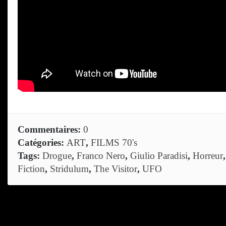
Commentaires:
0
Catégories:
ART
,
FILMS 70's
Tags:
Drogue
,
Franco Nero
,
Giulio Paradisi
,
Horreur
Fiction
,
Stridulum
,
The Visitor
,
UFO