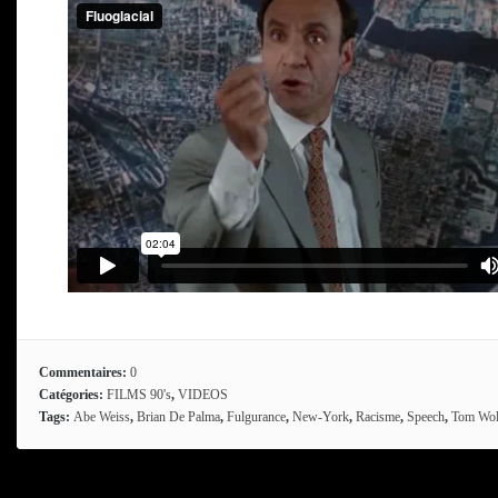
Commentaires:
0
Catégories:
FILMS 90's
,
VIDEOS
Tags:
Abe Weiss
,
Brian De Palma
,
Fulgurance
,
New-York
,
Racisme
,
Speech
,
Tom Wol