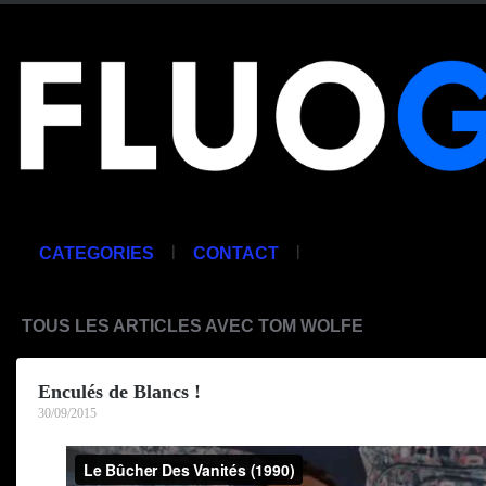
|
|
CATEGORIES
CONTACT
TOUS LES ARTICLES AVEC TOM WOLFE
Enculés de Blancs !
30/09/2015