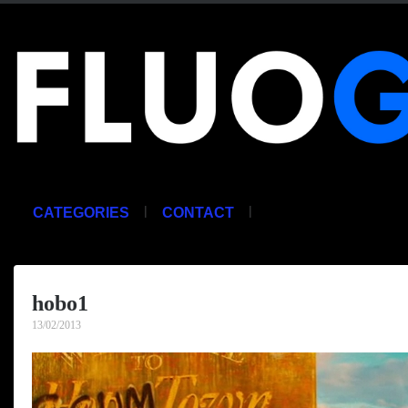
|
|
CATEGORIES
CONTACT
hobo1
13/02/2013