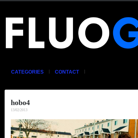
|
|
CATEGORIES
CONTACT
hobo4
13/02/2013