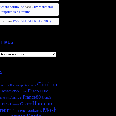
uchard courroucé
dans
Guy Marchand
 toujours rien à foutre
elle
dans
PASSAGE SECRET (1985)
HIVES
IVES
S
Cinéma
tecture
Banlieue
Bandcamp
Disco
Crossover
EBM
Cyclisme
France80
s
France
French
Folie
Hardcore
Guerre
Funk
e
Groove
Mosh
reur
Italie
Loubards
Livre