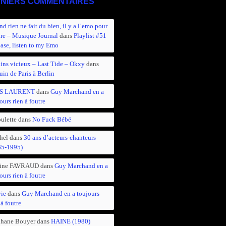
NIERS COMMENTAIRES
d rien ne fait du bien, il y a l’emo pour
ire – Musique Journal
dans
Playlist #51
ease, listen to my Emo
ins vicieux – Last Tide – Okxy
dans
in de Paris à Berlin
S LAURENT
dans
Guy Marchand en a
ours rien à foutre
ulette
dans
No Fuck Bébé
hel
dans
30 ans d’acteurs-chanteurs
65-1995)
ine FAVRAUD
dans
Guy Marchand en a
ours rien à foutre
vie
dans
Guy Marchand en a toujours
 à foutre
phane Bouyer
dans
HAINE (1980)