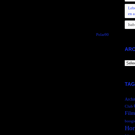
Leb
en a
Comments are closed.
Isab
Polar90
→
ARC
ARCH
TAG
Archi
Club
Film
boogi
Hor