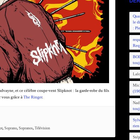
DER
Quan
le d
: Pl
requ
Requ
BOI
touj
Lalo
Mic
ayne, et ce célèbre coupe-vent Slipknot : la garde-robe du fils
(19
r vous grâce à
The Ringer
.
Nad
touj
Syl
rien
ot
,
Soprano
,
Sopranos
,
Télévision
Sté