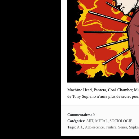
Machine Head, Pantera, Coal Chamber, Mudv
de Tony Soprano n’aura plus de secret pou
Commentaires:
0
Catégories:
ART
,
METAL
,
SOCIOLOGIE
Tags:
A.J.
,
Adolescence
,
Pantera
,
Séries
,
Slipkn