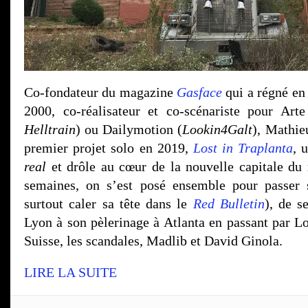
Co-fondateur du magazine
Gasface
qui a régné en 
2000, co-réalisateur et co-scénariste pour Arte
Helltrain
) ou Dailymotion (
Lookin4Galt
), Mathie
premier projet solo en 2019,
Lost in Traplanta
, 
real
et drôle au cœur de la nouvelle capitale du 
semaines, on s’est posé ensemble pour passer 
surtout caler sa tête dans le
Red Bulletin
), de s
Lyon à son pèlerinage à Atlanta en passant par L
Suisse, les scandales, Madlib et David Ginola.
LIRE LA SUITE