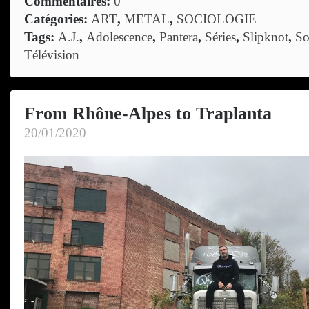
Commentaires:
0
Catégories:
ART
,
METAL
,
SOCIOLOGIE
Tags:
A.J.
,
Adolescence
,
Pantera
,
Séries
,
Slipknot
,
So
Télévision
From Rhône-Alpes to Traplanta
20/01/2020