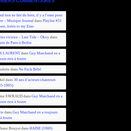
NIERS COMMENTAIRES
d rien ne fait du bien, il y a l’emo pour
ire – Musique Journal
dans
Playlist #51
ease, listen to my Emo
ins vicieux – Last Tide – Okxy
dans
in de Paris à Berlin
S LAURENT
dans
Guy Marchand en a
ours rien à foutre
ulette
dans
No Fuck Bébé
hel
dans
30 ans d’acteurs-chanteurs
65-1995)
ine FAVRAUD
dans
Guy Marchand en a
ours rien à foutre
vie
dans
Guy Marchand en a toujours
 à foutre
phane Bouyer
dans
HAINE (1980)