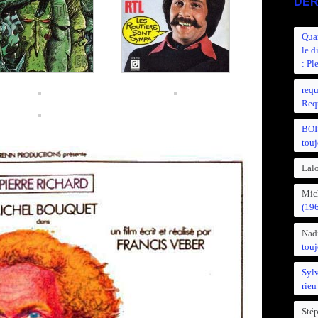
DER
Quan
le d
: Pl
requ
Requ
BOI
touj
Lalo
Mic
(19
Nad
touj
Syl
rien
Sté