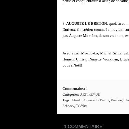
pensé et conçu entouré d’acier, de cocaïne, 
8.
AUGUSTE LE BRETON
, quoi, tu conn
Durieux, finistérien comme lui, revient s
pas, Auguste Montfort, de son vrai nom, est 
Avec aussi Mi-cho-ko, Michel Santangel
Homem Christo, Nanette Workman, Bruce R
vous à Noël!
Commentaires:
1
Catégories:
ART
,
REVUE
Tags:
Absolu
,
Auguste Le Breton
,
Bonbon
,
Cla
Schnock
,
Téléchat
1 COMMENTAIRE