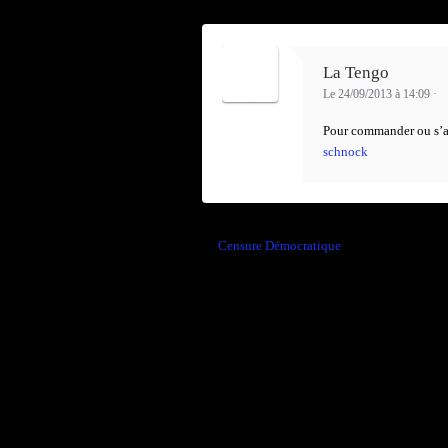
La Tengo
Le 24/09/2013 à 14:09
·
Pour commander ou s’a
schnock
←
Censure Démocratique