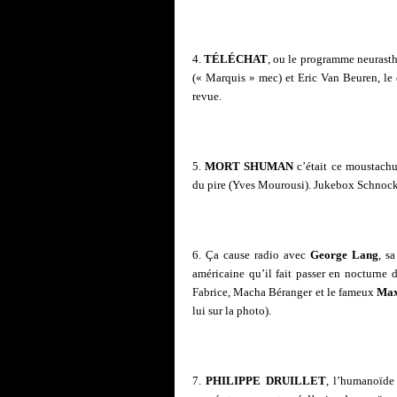
4.
TÉLÉCHAT
, ou le programme neurast
(« Marquis » mec) et Eric Van Beuren, le d
revue.
5.
MORT SHUMAN
c’était ce moustachu
du pire (Yves Mourousi). Jukebox Schnock
6. Ça cause radio avec
George Lang
, s
américaine qu’il fait passer en nocturne 
Fabrice, Macha Béranger et le fameux
Max
lui sur la photo).
7.
PHILIPPE DRUILLET
, l’humanoïde