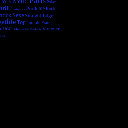
Paris
NYHC
-York
Polar
ar80
Punk
Rock
RIP
Puissance
Sexe
nock
Straight Edge
eetlife
Top
Tour de France
Violence
UGC
le
Urbanisme
Vigilante
one