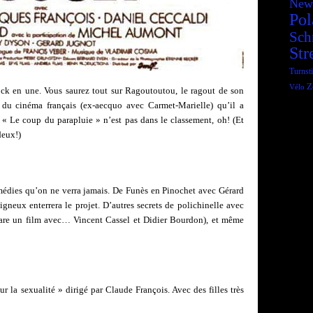
New
Pol
Sch
Str
Turnsti
Z
Vélo
ck en une. Vous saurez tout sur Ragoutoutou, le ragout de son
du cinéma français (ex-aecquo avec Carmet-Marielle) qu’il a
« Le coup du parapluie » n’est pas dans le classement, oh! (Et
deux!)
omédies qu’on ne verra jamais. De Funès en Pinochet avec Gérard
igneux enterrera le projet. D’autres secrets de polichinelle avec
répare un film avec… Vincent Cassel et Didier Bourdon), et même
ur la sexualité » dirigé par Claude François. Avec des filles très