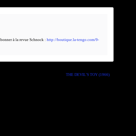
bonner à la revue Schnock :
http://boutique.la-tengo.com/9-
THE DEVIL’S TOY (1966)
→