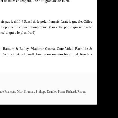
et de filles en léopard, une nuit glaciale de 1976.
ais pas le rififi ? Sans lui, le polar français ferait la gueule. Gilles
ur l’épopée de ce sacré bonhomme. (Sur cette photo qui ne rigole
celui qui a le plus froid)
i, Barnum & Bailey, Vladimir Cosma, Gore Vidal, Rachilde &
obinson et le Bissell. Encore un numéro bien total. Rendez-
ude François
,
Mort Shuman
,
Philippe Druillet
,
Pierre Richard
,
Revue
,