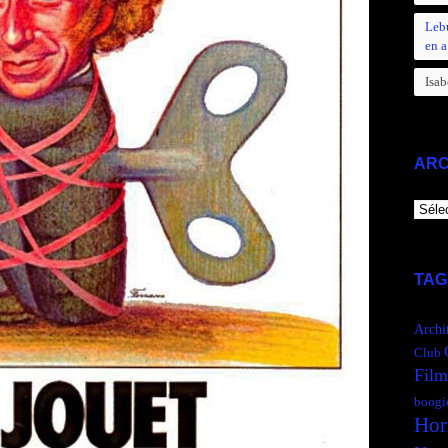
Leb
en a
Isab
ARC
ARCH
TAG
Archi
Club
Film
boogi
Hor