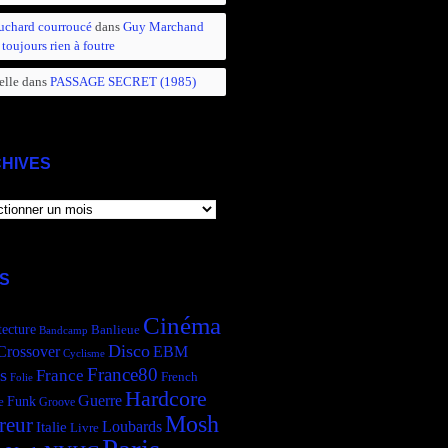
uchard courroucé
dans
Guy Marchand
 toujours rien à foutre
elle
dans
PASSAGE SECRET (1985)
HIVES
IVES
S
Cinéma
tecture
Banlieue
Bandcamp
Disco
Crossover
EBM
Cyclisme
France80
s
France
French
Folie
Hardcore
Guerre
Funk
e
Groove
Mosh
reur
Italie
Loubards
Livre