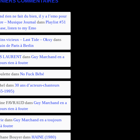
NIERS COMMENTAIRES
d rien ne fait du bien, il y a l’emo pour
ire – Musique Journal
dans
Playlist #51
ease, listen to my Emo
ins vicieux – Last Tide – Okxy
dans
in de Paris à Berlin
S LAURENT
dans
Guy Marchand en a
ours rien à foutre
ulette
dans
No Fuck Bébé
hel
dans
30 ans d’acteurs-chanteurs
65-1995)
ine FAVRAUD
dans
Guy Marchand en a
ours rien à foutre
vie
dans
Guy Marchand en a toujours
 à foutre
phane Bouyer
dans
HAINE (1980)