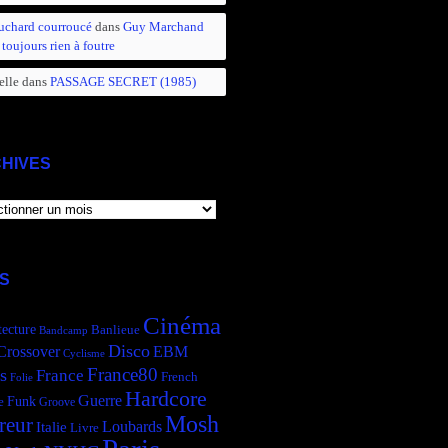
uchard courroucé
dans
Guy Marchand
 toujours rien à foutre
elle
dans
PASSAGE SECRET (1985)
HIVES
IVES
S
Cinéma
tecture
Banlieue
Bandcamp
Disco
Crossover
EBM
Cyclisme
France80
s
France
French
Folie
Hardcore
Guerre
Funk
e
Groove
Mosh
reur
Italie
Loubards
Livre