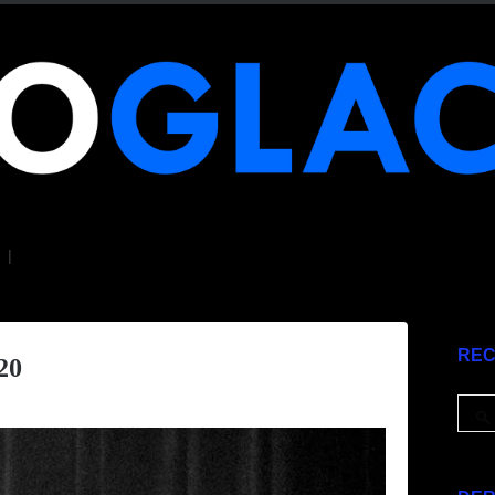
|
RE
20