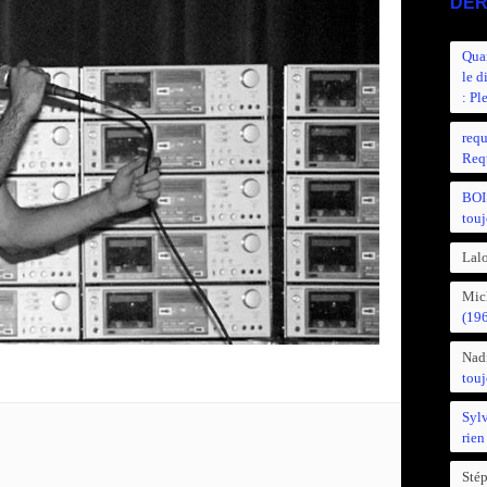
DER
Quan
le d
: Pl
requ
Requ
BOI
touj
Lalo
Mic
(19
Nad
touj
Syl
rien
Sté