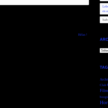
Leb
en a
Isab
Comments are closed.
Hélas !
→
ARC
ARCH
TAG
Archi
Club
Film
boogi
Hor