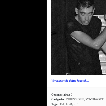
Verschwende deine jugend…
Commentaires:
0
Catégories:
INDUS/NOISE
,
SYNTH/WAVE
Tags:
DAF
,
EBM
,
RIP